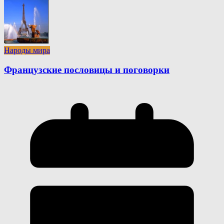
Народы мира
Французские пословицы и поговорки