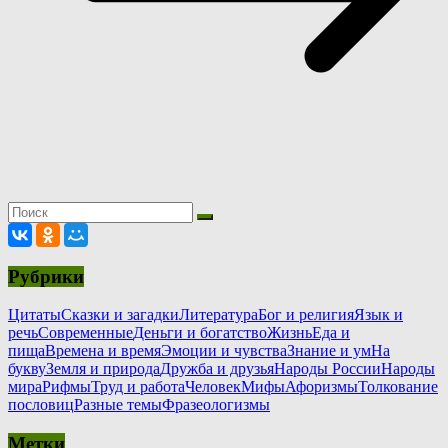
Рубрики
Цитаты
Сказки и загадки
Литература
Бог и религия
Язык и
речь
Современные
Деньги и богатство
Жизнь
Еда и
пища
Времена и время
Эмоции и чувства
Знание и ум
На
букву
Земля и природа
Дружба и друзья
Народы России
Народы
мира
Рифмы
Труд и работа
Человек
Мифы
Афоризмы
Толкование
пословиц
Разные темы
Фразеологизмы
Метки