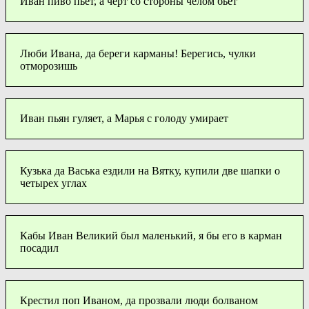
Иван пиво пьет, а черт со стороны челом бьет
Люби Ивана, да береги карманы! Берегись, чулки
отморозишь
Иван пьян гуляет, а Марья с голоду умирает
Кузька да Васька ездили на Вятку, купили две шапки о
четырех углах
Кабы Иван Великий был маленький, я бы его в карман
посадил
Крестил поп Иваном, да прозвали люди болваном