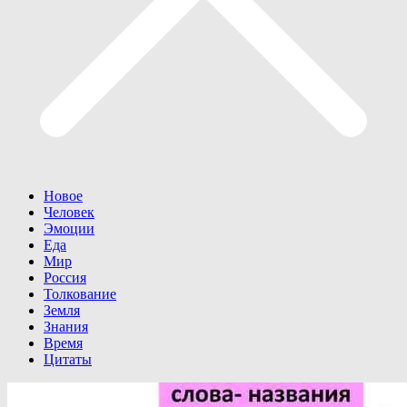
Новое
Человек
Эмоции
Еда
Мир
Россия
Толкование
Земля
Знания
Время
Цитаты