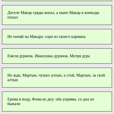
Доселе Макар гряды копал, а ныне Макар в воеводы
попал
Не пеняй на Макара: сори из своего кармана
Емеля дурачок. Иванушка дурачок. Мотря дура
Не жди, Мартын, чужих алтын, а стой, Мартын, за свой
алтын
Ерема в воду, Фома ко дну: оба упрямы, со дна не
бывали