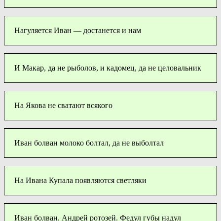
Нагуляется Иван — достанется и нам
И Макар, да не рыболов, и кадомец, да не целовальник
На Якова не сватают всякого
Иван болван молоко болтал, да не выболтал
На Ивана Купала появляются светляки
Иван болван. Андрей ротозей. Федул губы надул