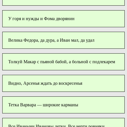
У горя и нужды и Фома дворянин
Велика Федора, да дура, а Иван мал, да удал
Толкуй Макар с пьяной бабой, а больной с подлекарем
Видно, Арсенья ждать до воскресенья
Тетка Варвара — широкие карманы
Все Иванычи Ивановы детки. Все черти ровняки