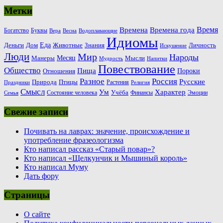
Метки
Время
Времена
Времена года
Богатство
Буквы
Вера
Весна
Водоплавающие
Идиомы
Еда
Деньги
Животные
Знания
Дом
Личность
Искушение
Люди
Мир
Народы
Месяц
Манеры
Мысли
Мудрость
Напитки
Повествование
Общество
Пища
Пороки
Отношения
Россия
Разное
Русские
Природа
Птицы
Растения
Праздники
Религия
Смысл
Ум
Характер
Учёба
Состояние человека
Финансы
Эмоции
Семья
Свежие записи
Почивать на лаврах: значение, происхождение и
употребление фразеологизма
Кто написал рассказ «Старый повар»?
Кто написал «Щелкунчик и Мышиный король»
Кто написал Муму
Дать фору
Страницы
О сайте