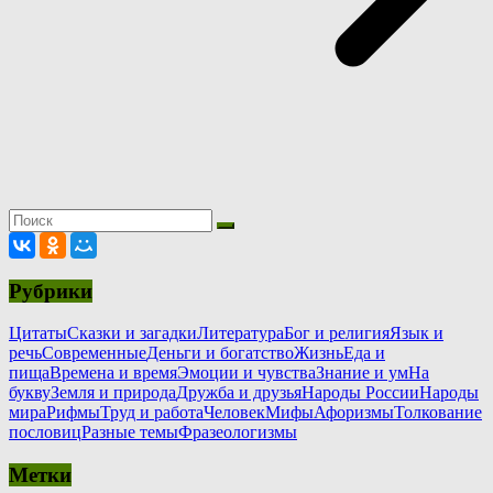
Рубрики
Цитаты
Сказки и загадки
Литература
Бог и религия
Язык и
речь
Современные
Деньги и богатство
Жизнь
Еда и
пища
Времена и время
Эмоции и чувства
Знание и ум
На
букву
Земля и природа
Дружба и друзья
Народы России
Народы
мира
Рифмы
Труд и работа
Человек
Мифы
Афоризмы
Толкование
пословиц
Разные темы
Фразеологизмы
Метки