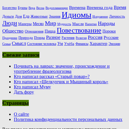
Время
Времена
Времена года
Богатство
Буквы
Вера
Весна
Водоплавающие
Идиомы
Еда
Деньги
Животные
Знания
Дом
Личность
Искушение
Люди
Мир
Народы
Месяц
Манеры
Мысли
Мудрость
Напитки
Повествование
Общество
Пища
Пороки
Отношения
Россия
Разное
Русские
Природа
Птицы
Растения
Праздники
Религия
Смысл
Ум
Характер
Учёба
Состояние человека
Финансы
Эмоции
Семья
Свежие записи
Почивать на лаврах: значение, происхождение и
употребление фразеологизма
Кто написал рассказ «Старый повар»?
Кто написал «Щелкунчик и Мышиный король»
Кто написал Муму
Дать фору
Страницы
О сайте
Политика конфиденциальности персональных данных