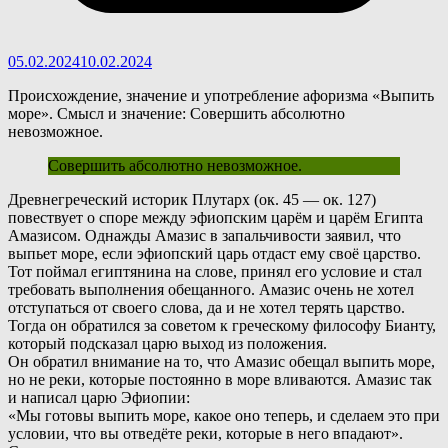
05.02.2024
10.02.2024
Происхождение, значение и употребление афоризма «Выпить
море». Смысл и значение: Совершить абсолютно
невозможное.
Совершить абсолютно невозможное.
Д
ревнегреческий историк Плутарх (ок. 45 — ок. 127)
повествует о споре между эфиопским царём и царём Египта
Амазисом. Однажды Амазис в запальчивости заявил, что
выпьет море, если эфиопский царь отдаст ему своё царство.
Тот поймал египтянина на слове, принял его условие и стал
требовать выполнения обещанного. Амазис очень не хотел
отступаться от своего слова, да и не хотел терять царство.
Тогда он обратился за советом к греческому философу Бианту,
который подсказал царю выход из положения.
Он обратил внимание на то, что Амазис обещал выпить море,
но не реки, которые постоянно в море вливаются. Амазис так
и написал царю Эфиопии:
«Мы готовы выпить море, какое оно теперь, и сделаем это при
условии, что вы отведёте реки, которые в него впадают».