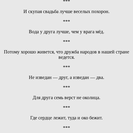
***
И скупая свадьба лучше веселых похорон.
***
Вода у друга лучше, чем у врага мёд.
***
Потому хорошо живется, что дружба народов в нашей стране
ведется.
***
Не изведан — друг, а изведан — два.
***
Для друга семь верст не околица.
***
Где сердце лежит, туда и око бежит.
***