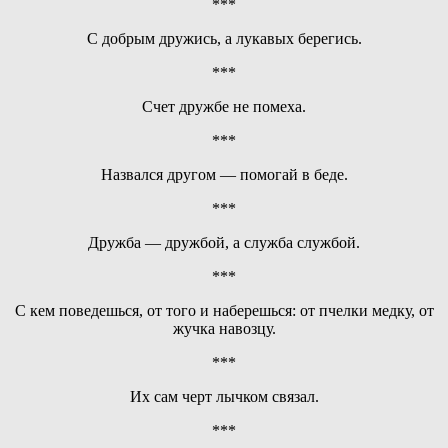
***
С добрым дружись, а лукавых берегись.
***
Счет дружбе не помеха.
***
Назвался другом — помогай в беде.
***
Дружба — дружбой, а служба службой.
***
С кем поведешься, от того и наберешься: от пчелки медку, от
жучка навозцу.
***
Их сам черт лычком связал.
***