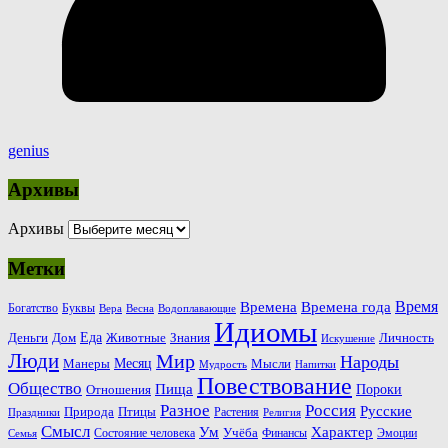
genius
Архивы
Архивы
Метки
Время
Времена
Времена года
Богатство
Буквы
Вера
Весна
Водоплавающие
Идиомы
Еда
Деньги
Животные
Знания
Дом
Личность
Искушение
Люди
Мир
Народы
Месяц
Манеры
Мысли
Мудрость
Напитки
Повествование
Общество
Пища
Пороки
Отношения
Россия
Разное
Русские
Природа
Птицы
Растения
Праздники
Религия
Смысл
Ум
Характер
Учёба
Состояние человека
Финансы
Эмоции
Семья