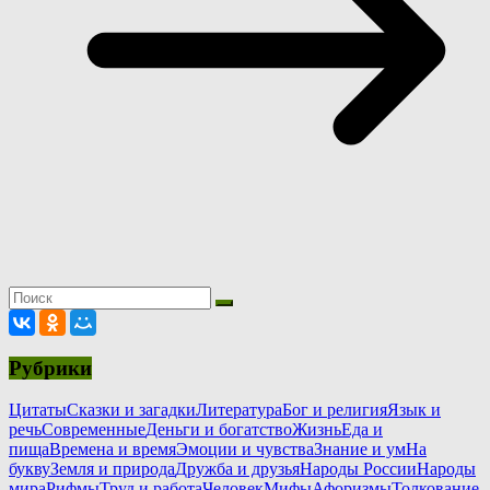
Рубрики
Цитаты
Сказки и загадки
Литература
Бог и религия
Язык и
речь
Современные
Деньги и богатство
Жизнь
Еда и
пища
Времена и время
Эмоции и чувства
Знание и ум
На
букву
Земля и природа
Дружба и друзья
Народы России
Народы
мира
Рифмы
Труд и работа
Человек
Мифы
Афоризмы
Толкование