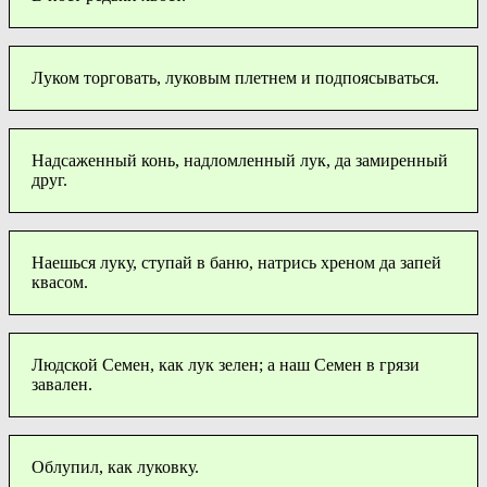
Луком торговать, луковым плетнем и подпоясываться.
Надсаженный конь, надломленный лук, да замиренный
друг.
Наешься луку, ступай в баню, натрись хреном да запей
квасом.
Людской Семен, как лук зелен; а наш Семен в грязи
завален.
Облупил, как луковку.