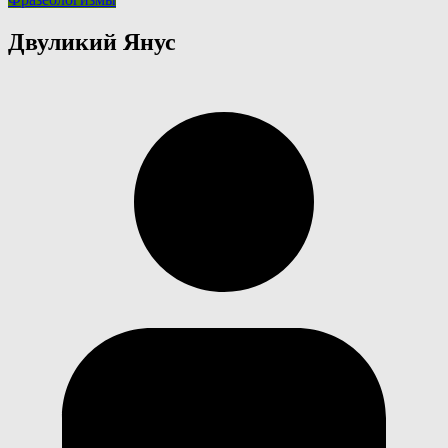
Двуликий Янус