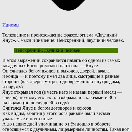
Идиомы
Толкование и происхождение фразеологизма «Двуликий
Янус». Смысл и значение: Неискренний, двуликий человек.
Неискренний, двуликий человек.
В
этом выражении сохраняется память об одном из самых
загадочных Богов римского пантеона — Янусе.
Он считался богом входов и выходов, дверей, начала
и конца — и поэтому имел два лица, смотрящие в разные
стороны (как дверь смотрит одновременно и внутрь дома,
и наружу).
Янус открывал год (в честь него и назван первый месяц —
январь), поэтому его часто изображали с ключами и 365
пальцами (по числу дней в году).
С
читался Янус и богом договоров и союзов.
Как видим, занятия у этого бога раньше были весьма
уважаемые и почтенные.
А до наших дней упоминание о нём дошло в обороте,
относящемся к двуличным, лицемерным личностям. Такая вот