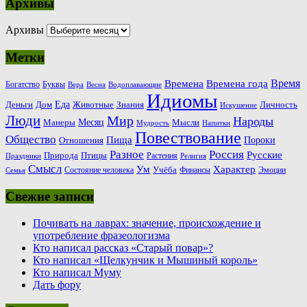
Архивы
Архивы
Метки
Время
Времена
Времена года
Богатство
Буквы
Вера
Весна
Водоплавающие
Идиомы
Еда
Деньги
Животные
Знания
Дом
Личность
Искушение
Люди
Мир
Народы
Месяц
Манеры
Мысли
Мудрость
Напитки
Повествование
Общество
Пища
Пороки
Отношения
Россия
Разное
Русские
Природа
Птицы
Растения
Праздники
Религия
Смысл
Ум
Характер
Учёба
Состояние человека
Финансы
Эмоции
Семья
Свежие записи
Почивать на лаврах: значение, происхождение и
употребление фразеологизма
Кто написал рассказ «Старый повар»?
Кто написал «Щелкунчик и Мышиный король»
Кто написал Муму
Дать фору