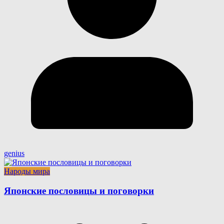
genius
Народы мира
Японские пословицы и поговорки