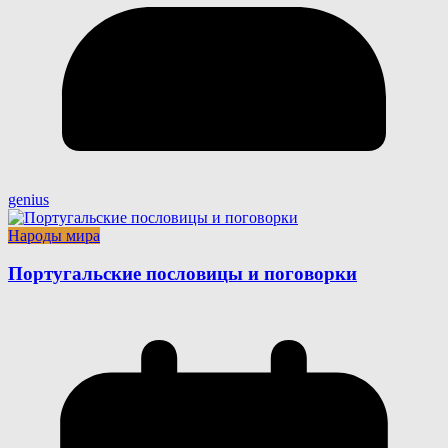
genius
Народы мира
Португальские пословицы и поговорки