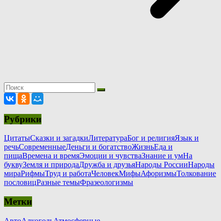
Рубрики
Цитаты
Сказки и загадки
Литература
Бог и религия
Язык и
речь
Современные
Деньги и богатство
Жизнь
Еда и
пища
Времена и время
Эмоции и чувства
Знание и ум
На
букву
Земля и природа
Дружба и друзья
Народы России
Народы
мира
Рифмы
Труд и работа
Человек
Мифы
Афоризмы
Толкование
пословиц
Разные темы
Фразеологизмы
Метки
Авто
Алкоголь
Атмосферные