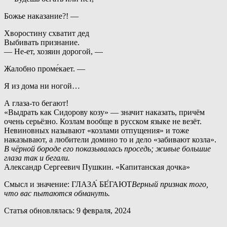
Божье наказание?! —
Хворостину схватит дед
Выбивать признание.
— Не-ет, хозяин дорогой, —
Жалобно проме́кает. —
Я из дома ни ногой…
А глаза-то бегают!
«Выдрать как Сидорову козу» — значит наказать, причём
очень серьёзно. Козлам вообще в русском языке не везёт.
Невиновных называют «козлами отпущения» и тоже
наказывают, а любители домино то и дело «забивают козла».
В чёрной бороде его показывалась проседь; живые большие
глаза так и бегали.
Александр Сергеевич Пушкин. «Капитанская дочка»
Смысл и значение: ГЛАЗА́ БЕ́ГАЮТ
Верный признак того,
что вас пытаются обмануть.
Статья обновлялась: 9 февраля, 2024