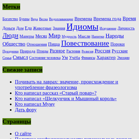
Метки
Время
Времена
Времена года
Богатство
Буквы
Вера
Весна
Водоплавающие
Идиомы
Еда
Деньги
Животные
Знания
Дом
Личность
Искушение
Люди
Мир
Народы
Месяц
Манеры
Мысли
Мудрость
Напитки
Повествование
Общество
Пища
Пороки
Отношения
Россия
Разное
Русские
Природа
Птицы
Растения
Праздники
Религия
Смысл
Ум
Характер
Учёба
Состояние человека
Финансы
Эмоции
Семья
Свежие записи
Почивать на лаврах: значение, происхождение и
употребление фразеологизма
Кто написал рассказ «Старый повар»?
Кто написал «Щелкунчик и Мышиный король»
Кто написал Муму
Дать фору
Страницы
О сайте