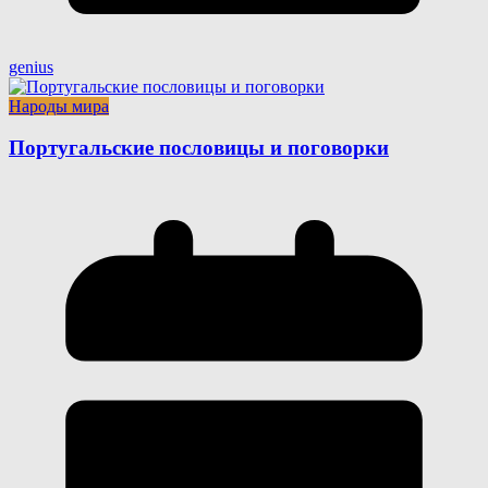
genius
Народы мира
Португальские пословицы и поговорки