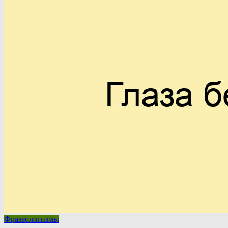
Фразеологизмы