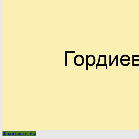
Фразеологизмы