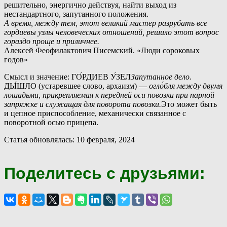
решительно, энергично действуя, найти выход из
нестандартного, запутанного положения.
А время, между тем, этот великий мастер разрубать все
гордиевы узлы человеческих отношений, решило этот вопрос
гораздо проще и приличнее.
Алексей Феофилактович Писемский. «Люди сороковых
годов»
Смысл и значение: ГО́РДИЕВ У́ЗЕЛ
Запутанное дело.
ДЫ́ШЛО (устаревшее слово, архаизм) —
огло́бля между двумя
лошадьми, прикрепляемая к передней оси повозки при парной
запряжке и служащая для поворота повозки.
Это может быть
и цепное приспособление, механически связанное с
поворотной осью прицепа.
Статья обновлялась: 10 февраля, 2024
Поделитесь с друзьями: