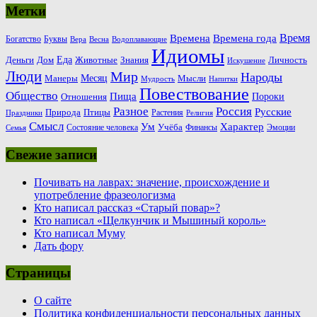
Метки
Время
Времена
Времена года
Богатство
Буквы
Вера
Весна
Водоплавающие
Идиомы
Еда
Деньги
Животные
Знания
Дом
Личность
Искушение
Люди
Мир
Народы
Месяц
Манеры
Мысли
Мудрость
Напитки
Повествование
Общество
Пища
Пороки
Отношения
Россия
Разное
Русские
Природа
Птицы
Растения
Праздники
Религия
Смысл
Ум
Характер
Учёба
Состояние человека
Финансы
Эмоции
Семья
Свежие записи
Почивать на лаврах: значение, происхождение и
употребление фразеологизма
Кто написал рассказ «Старый повар»?
Кто написал «Щелкунчик и Мышиный король»
Кто написал Муму
Дать фору
Страницы
О сайте
Политика конфиденциальности персональных данных