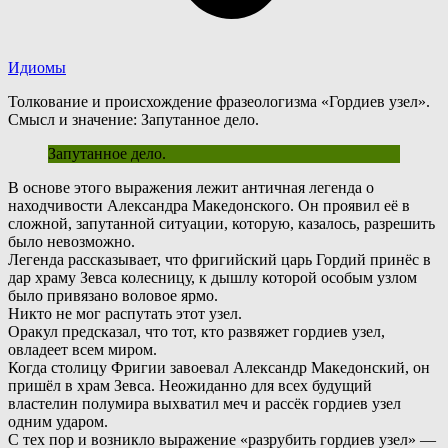
Идиомы
Толкование и происхождение фразеологизма «Гордиев узел».
Смысл и значение: Запутанное дело.
Запутанное дело.
В
основе этого выражения лежит античная легенда о
находчивости Александра Македонского. Он проявил её в
сложной, запутанной ситуации, которую, казалось, разрешить
было невозможно.
Легенда рассказывает, что фригийский царь Гордий принёс в
дар храму Зевса колесницу, к дышлу которой особым узлом
было привязано воловое ярмо.
Н
икто не мог распутать этот узел.
О
ракул предсказал, что тот, кто развяжет гордиев узел,
овладеет всем миром.
Когда столицу Фригии завоевал Александр Македонский, он
пришёл в храм Зевса. Неожиданно для всех будущий
властелин полумира выхватил меч и рассёк гордиев узел
одним ударом.
С
тех пор и возникло выражение «разрубить гордиев узел» —