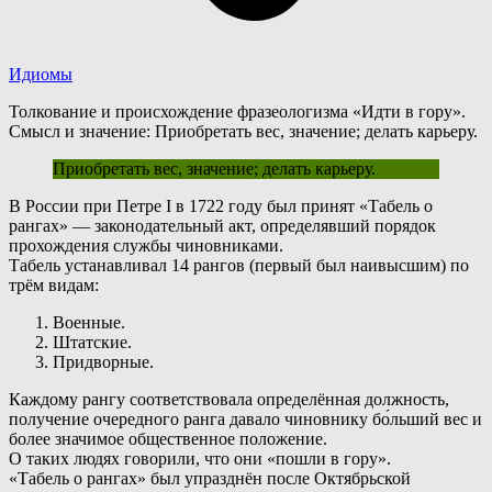
Идиомы
Толкование и происхождение фразеологизма «Идти в гору».
Смысл и значение: Приобретать вес, значение; делать карьеру.
Приобретать вес, значение; делать карьеру.
В
России при Петре I в 1722 году был принят «Табель о
рангах» — законодательный акт, определявший порядок
прохождения службы чиновниками.
Табель устанавливал 14 рангов (первый был наивысшим) по
трём видам:
Военные.
Штатские.
Придворные.
К
аждому рангу соответствовала определённая должность,
получение очередного ранга давало чиновнику бо́льший вес и
более значимое общественное положение.
О
таких людях говорили, что они «пошли в гору».
«Табель о рангах» был упразднён после Октябрьской