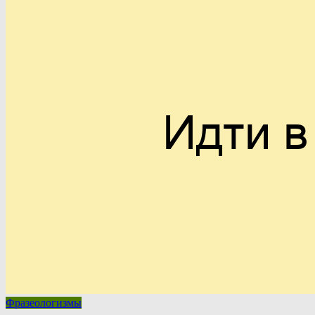
Фразеологизмы