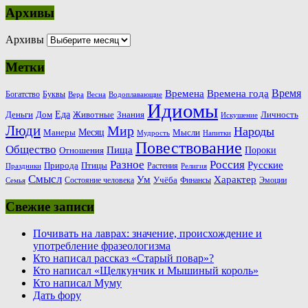
Архивы
Архивы
Метки
Время
Времена
Времена года
Богатство
Буквы
Вера
Весна
Водоплавающие
Идиомы
Еда
Деньги
Животные
Знания
Дом
Личность
Искушение
Люди
Мир
Народы
Месяц
Манеры
Мысли
Мудрость
Напитки
Повествование
Общество
Пища
Пороки
Отношения
Россия
Разное
Русские
Природа
Птицы
Растения
Праздники
Религия
Смысл
Ум
Характер
Учёба
Состояние человека
Финансы
Эмоции
Семья
Свежие записи
Почивать на лаврах: значение, происхождение и
употребление фразеологизма
Кто написал рассказ «Старый повар»?
Кто написал «Щелкунчик и Мышиный король»
Кто написал Муму
Дать фору