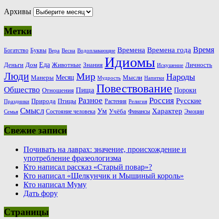
Архивы
Метки
Время
Времена
Времена года
Богатство
Буквы
Вера
Весна
Водоплавающие
Идиомы
Еда
Деньги
Животные
Знания
Дом
Личность
Искушение
Люди
Мир
Народы
Месяц
Манеры
Мысли
Мудрость
Напитки
Повествование
Общество
Пища
Пороки
Отношения
Россия
Разное
Русские
Природа
Птицы
Растения
Праздники
Религия
Смысл
Ум
Характер
Учёба
Состояние человека
Финансы
Эмоции
Семья
Свежие записи
Почивать на лаврах: значение, происхождение и
употребление фразеологизма
Кто написал рассказ «Старый повар»?
Кто написал «Щелкунчик и Мышиный король»
Кто написал Муму
Дать фору
Страницы