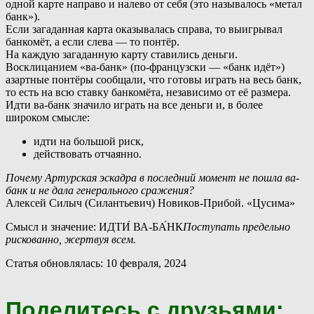
одной карте направо и налево от себя (это называлось «метал
банк»).
Если загаданная карта оказывалась справа, то выигрывал
банкомёт, а если слева — то понтёр.
Н
а каждую загаданную карту ставились деньги.
Восклицанием «ва-банк» (по-французски — «банк идёт»)
азартные понтёры сообщали, что готовы играть на весь банк,
то есть на всю ставку банкомёта, независимо от её размера.
Идти ва-банк значило играть на все деньги и, в более
широком смысле:
идти на большой риск,
действовать отчаянно.
Почему Артурская эскадра в последний момент не пошла ва-
банк и не дала генерального сражения?
Алексей Силыч (Силантьевич) Новиков-Прибой. «Цусима»
Смысл и значение: ИДТИ́ ВА-БА́НК
Поступать предельно
рискованно, жертвуя всем.
Статья обновлялась: 10 февраля, 2024
Поделитесь с друзьями: