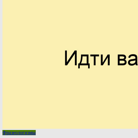
Фразеологизмы