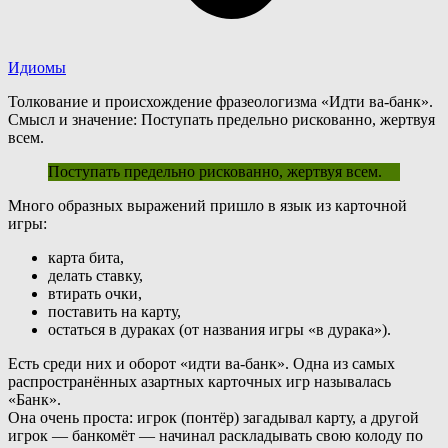
Идиомы
Толкование и происхождение фразеологизма «Идти ва-банк».
Смысл и значение: Поступать предельно рискованно, жертвуя
всем.
Поступать предельно рискованно, жертвуя всем.
М
ного образных выражений пришло в язык из карточной
игры:
карта бита,
делать ставку,
втирать очки,
поставить на карту,
остаться в дураках (от названия игры «в дурака»).
Есть среди них и оборот «идти ва-банк». Одна из самых
распространённых азартных карточных игр называлась
«Банк».
Она очень проста: игрок (понтёр) загадывал карту, а другой
игрок — банкомёт — начинал раскладывать свою колоду по