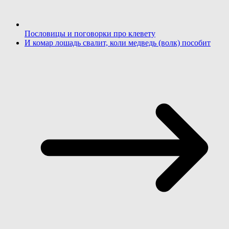
Пословицы и поговорки про клевету
И комар лошадь свалит, коли медведь (волк) пособит