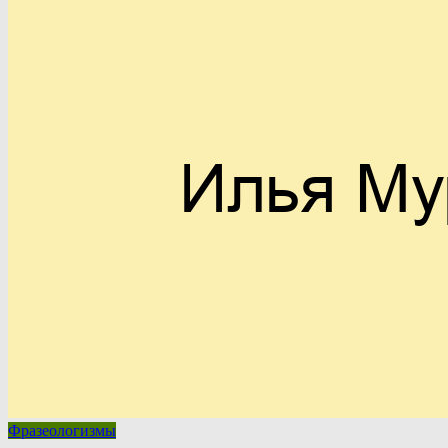
Фразеологизмы