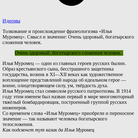
Идиомы
Толкование и происхождение фразеологизма «Илья
Муромец». Смысл и значение: Очень здоровый, богатырского
сложения человек.
Очень здоровый, богатырского сложения человек.
И
лья Муромец — один из главных героев русских былин.
Образ крестьянского сына, бесстрашного защитника
государства, возник в
XI—XII
веках как художественное
воплощение представлений народа об идеальном герое —
воине, олицетворяющем силу, ум, твёрдость духа.
Илья Муромец стал символом русского патриотизма. В 1914
году этим именем был назван первый в мире многомоторный
тяжёлый бомбардировщик, построенный группой русских
инженеров.
С
о временем слова «Илья Муромец» приобрели и переносное
значение — так называют человека богатырского
телосложения.
Как подскочет тут казак да Илья Муромец