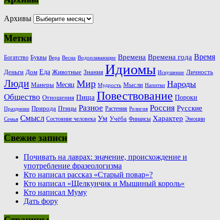
Архивы
Метки
Время
Времена
Времена года
Богатство
Буквы
Вера
Весна
Водоплавающие
Идиомы
Еда
Деньги
Животные
Знания
Дом
Личность
Искушение
Люди
Мир
Народы
Месяц
Манеры
Мысли
Мудрость
Напитки
Повествование
Общество
Пища
Пороки
Отношения
Россия
Разное
Русские
Природа
Птицы
Растения
Праздники
Религия
Смысл
Ум
Характер
Учёба
Состояние человека
Финансы
Эмоции
Семья
Свежие записи
Почивать на лаврах: значение, происхождение и
употребление фразеологизма
Кто написал рассказ «Старый повар»?
Кто написал «Щелкунчик и Мышиный король»
Кто написал Муму
Дать фору
Страницы