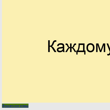
Фразеологизмы