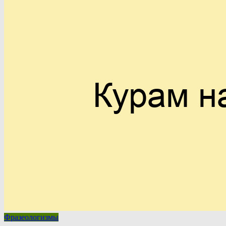
Фразеологизмы