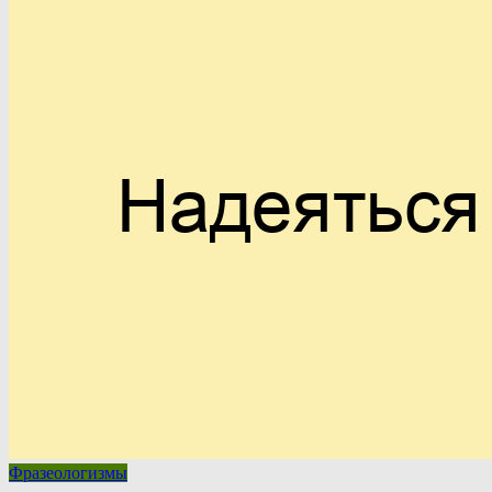
Фразеологизмы