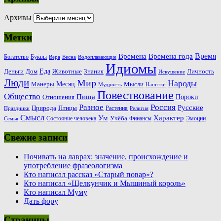
Архивы
Метки
Время
Времена
Времена года
Богатство
Буквы
Вера
Весна
Водоплавающие
Идиомы
Еда
Деньги
Животные
Знания
Дом
Личность
Искушение
Люди
Мир
Народы
Месяц
Манеры
Мысли
Мудрость
Напитки
Повествование
Общество
Пища
Пороки
Отношения
Россия
Разное
Русские
Природа
Птицы
Растения
Праздники
Религия
Смысл
Ум
Характер
Учёба
Состояние человека
Финансы
Эмоции
Семья
Свежие записи
Почивать на лаврах: значение, происхождение и
употребление фразеологизма
Кто написал рассказ «Старый повар»?
Кто написал «Щелкунчик и Мышиный король»
Кто написал Муму
Дать фору
Страницы