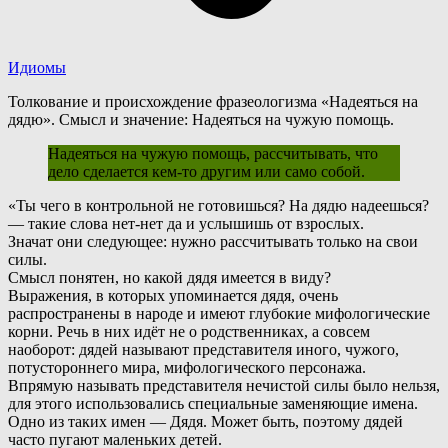
Идиомы
Толкование и происхождение фразеологизма «Надеяться на
дядю». Смысл и значение: Надеяться на чужую помощь.
Надеяться на чужую помощь, рассчитывать, что
дело сделается кем-то другим или само собой.
«
Т
ы чего в контрольной не готовишься? На дядю надеешься?
— такие слова нет-нет да и услышишь от взрослых.
Значат они следующее: нужно рассчитывать только на свои
силы.
Смысл понятен, но какой дядя имеется в виду?
Выражения, в которых упоминается дядя, очень
распространены в народе и имеют глубокие мифологические
корни. Речь в них идёт не о родственниках, а совсем
наоборот: дядей называют представителя иного, чужого,
потустороннего мира, мифологического персонажа.
В
прямую называть представителя нечистой силы было нельзя,
для этого использовались специальные заменяющие имена.
Одно из таких имен — Дядя. Может быть, поэтому дядей
часто пугают маленьких детей.