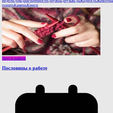
недели
Дом
Драгоценности
Дружба
Друзья
Еда
Жадность
Животны
понять
Камень
Книги
Труд и работа
Пословицы о работе