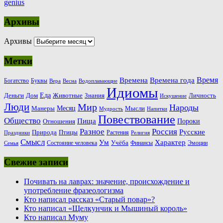
genius
Архивы
Архивы
Метки
Время
Времена
Времена года
Богатство
Буквы
Вера
Весна
Водоплавающие
Идиомы
Еда
Деньги
Животные
Знания
Дом
Личность
Искушение
Люди
Мир
Народы
Месяц
Манеры
Мысли
Мудрость
Напитки
Повествование
Общество
Пища
Пороки
Отношения
Россия
Разное
Русские
Природа
Птицы
Растения
Праздники
Религия
Смысл
Ум
Характер
Учёба
Состояние человека
Финансы
Эмоции
Семья
Свежие записи
Почивать на лаврах: значение, происхождение и
употребление фразеологизма
Кто написал рассказ «Старый повар»?
Кто написал «Щелкунчик и Мышиный король»
Кто написал Муму