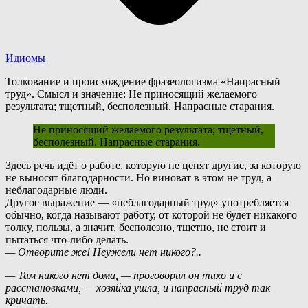
Идиомы
Толкование и происхождение фразеологизма «Напрасный
труд». Смысл и значение: Не приносящий желаемого
результата; тщетный, бесполезный. Напрасные старания.
Не приносящий желаемого результата; тщетный,
бесполезный. Напрасные старания.
З
десь речь идёт о работе, которую не ценят другие, за которую
не выносят благодарности. Но виноват в этом не труд, а
неблагодарные люди.
Другое выражение — «неблагодарный труд» употребляется
обычно, когда называют работу, от которой не будет никакого
толку, пользы, а значит, бесполезно, тщетно, не стоит и
пытаться что-либо делать.
— Отворите же! Неужели нет никого?..
— Там никого нет дома, — проговорил он тихо и с
расстановками, — хозяйка ушла, и напрасный труд так
кричать.