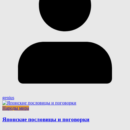
genius
Народы мира
Японские пословицы и поговорки