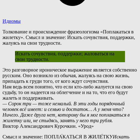
Идиомы
Толкование и происхождение фразеологизма «Поплакаться в
жилетку». Смысл и значение: Искать сочувствия, поддержки,
жалуясь на свои трудности.
Искать сочувствия, поддержки; жаловаться на
свои трудности.
Э
то разговорное ироническое выражение является собственно
русским. Оно возникло из обычая, жалуясь на свою жизнь,
припадать к груди того, от кого ждут сочувствия.
Нам ведь всем понятно, что если кто-либо жалуется на свою
судьбу, то он надеется на облегчение и на то, что его будут
жалеть и поддерживать.
— Сорок три — тоже немалый. В эти годы порядочный
человек всё имеет: и семью и достаток… А у меня что?
Ничего. Даже друга нет, которому бы я мог поплакаться в
жилетку или, не стыдясь, занять у него три рубля.
Виктор Александрович Курочкин. «Урод»
Смысл и значение: ПОПЛА́КАТЬСЯ В ЖИЛЕ́ТКУ
Искать