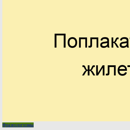
Фразеологизмы