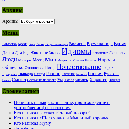
Архивы
Архивы
Метки
Время
Времена
Времена года
Богатство
Буквы
Вера
Весна
Водоплавающие
Идиомы
Еда
Деньги
Животные
Знания
Дом
Личность
Искушение
Люди
Мир
Народы
Месяц
Манеры
Мысли
Мудрость
Напитки
Повествование
Общество
Пища
Пороки
Отношения
Россия
Разное
Русские
Природа
Птицы
Растения
Праздники
Религия
Смысл
Ум
Характер
Учёба
Состояние человека
Финансы
Эмоции
Семья
Свежие записи
Почивать на лаврах: значение, происхождение и
употребление фразеологизма
Кто написал рассказ «Старый повар»?
Кто написал «Щелкунчик и Мышиный король»
Кто написал Муму
Дать фору