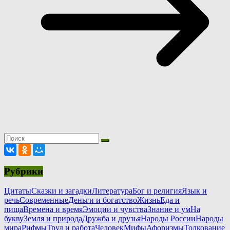
Рубрики
Цитаты
Сказки и загадки
Литература
Бог и религия
Язык и
речь
Современные
Деньги и богатство
Жизнь
Еда и
пища
Времена и время
Эмоции и чувства
Знание и ум
На
букву
Земля и природа
Дружба и друзья
Народы России
Народы
мира
Рифмы
Труд и работа
Человек
Мифы
Афоризмы
Толкование