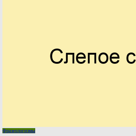
Фразеологизмы