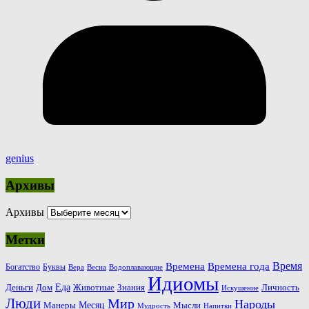
genius
Архивы
Архивы
Метки
Время
Времена
Времена года
Богатство
Буквы
Вера
Весна
Водоплавающие
Идиомы
Еда
Деньги
Животные
Знания
Дом
Личность
Искушение
Люди
Мир
Народы
Месяц
Манеры
Мысли
Мудрость
Напитки