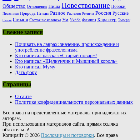
Повествование
Общество
Пища
Пороки
Отношения
Россия
Разное
Русские
Природа
Птицы
Растения
Праздники
Религия
Смысл
Ум
Характер
Учёба
Состояние человека
Финансы
Эмоции
Семья
Свежие записи
Почивать на лаврах: значение, происхождение и
употребление фразеологизма
Кто написал рассказ «Старый повар»?
Кто написал «Щелкунчик и Мышиный король»
Кто написал Муму
Дать фору
Страницы
О сайте
Политика конфиденциальности персональных данных
Все права на представленные материалы принадлежат их
авторам.
При использовании материалов сайта, прямая ссылка
обязательна!
Копирайт © 2026
Пословицы и поговорки
. Все права