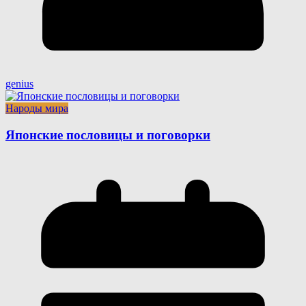
genius
Народы мира
Японские пословицы и поговорки