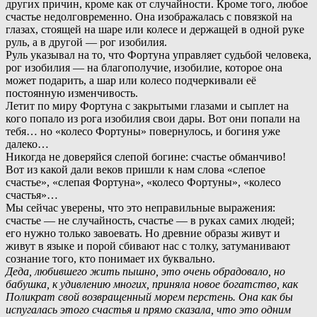
других причин, кроме как от случайности. Кроме того, любое
счастье недолговременно. Она изображалась с повязкой на
глазах, стоящей на шаре или колесе и держащей в одной руке
руль, а в другой — рог изобилия.
Руль указывал на то, что Фортуна управляет судьбой человека,
рог изобилия — на благополучие, изобилие, которое она
может подарить, а шар или колесо подчеркивали её
постоянную изменчивость.
Л
етит по миру Фортуна с закрытыми глазами и сыплет на
кого попало из рога изобилия свои дары. Вот они попали на
тебя… но «колесо Фортуны» повернулось, и богиня уже
далеко…
Никогда не доверяйся слепой богине: счастье обманчиво!
Вот из какой дали веков пришли к нам слова «слепое
счастье», «слепая Фортуна», «колесо Фортуны», «колесо
счастья»…
М
ы сейчас уверены, что это неправильные выражения:
счастье — не случайность, счастье — в руках самих людей;
его нужно только завоевать. Но древние образы живут и
живут в языке и порой сбивают нас с толку, затуманивают
сознание того, кто понимает их буквально.
Деда, любившего жить пышно, это очень обрадовало, но
бабушка, к удивлению многих, приняла новое богатство, как
Поликрат свой возвращенный морем перстень. Она как бы
испугалась этого счастья и прямо сказала, что это одним