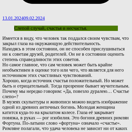
13.01.2024
09.02.2024
Слепой случай, счастья и несчастья.
И
меется в виду, что человек так поддался своим чувствам, что
закрыл глаза на окружающую действительность.
Находясь в этом состоянии, он не способен прислушиваться
ни к советам друзей, родителей. Он не в состоянии оценить
степень справедливости этих советов.
Н
о самое главное, что сам человек может быть крайне
необъективен в оценке того или чего, что является для него
источником этих счастливых чувствований.
Хорошо, когда источник счастья положительный. Но может
быть и отрицательный. Тогда прозрение бывает мучительным.
Почему мы нередко говорим: «Да, повезло дуралею… Счастье
слепо»?
В
музеях скульптуры и живописи можно видеть изображение
одной из древних античных богинь. Молодая женщина
катится куда-то на крылатом колесе. Глаза её закрывает
повязка, в руках — рог изобилия. Это богиня древних римлян
Фортуна. По-латыни слово «фортуна» означало «счастье».
Р
имляне полагали, что удача человека не зависит ни от каких