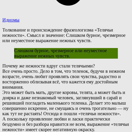
Идиомы
Толкование и происхождение фразеологизма «Телячьи
нежности». Смысл и значение: Слишком бурное, чрезмерное
или неуместное выражение нежных чувств.
Слишком бурное, чрезмерное или неуместное
выражение нежных чувств.
П
очему же нежности вдруг стали телячьими?
Все очень просто. Дело в том, что теленок, будучи в нежном
возрасте, очень любит проявлять свои чувства, радостно и
восторженно облизывая всё, что кажется ему достойным
внимания.
Это может быть мать, другие коровы, телята, а может быть и
доярка и даже незнакомый человек, заглянувший в сарай и
решивший погладить маленького теленка. Делает это малыш
совершенно искренне, не смущаясь и очень трогательно — ну
как тут не растаять! Отсюда и пошли «телячьи нежности».
А
поскольку проявление любви и ласки практически
бездумно и без разбора нравится не всем, выражение «телячьи
нежности» имеет скорее негативную окраску.