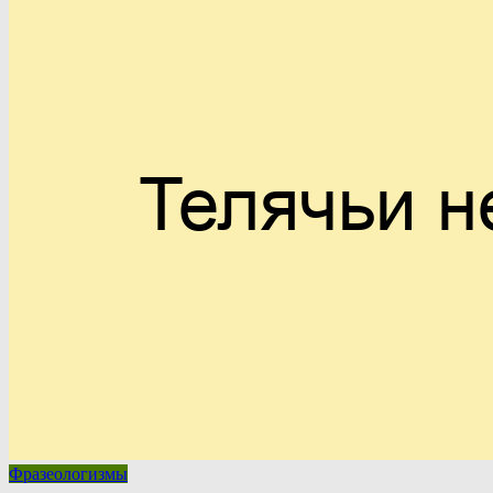
Фразеологизмы