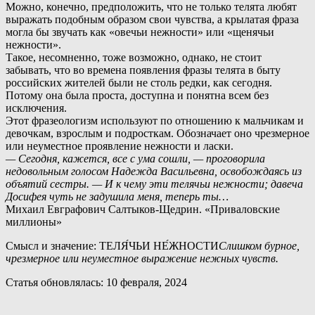
Можно, конечно, предположить, что не только телята любят
выражать подобным образом свои чувства, а крылатая фраза
могла бы звучать как «овечьи нежности» или «щенячьи
нежности».
Т
акое, несомненно, тоже возможно, однако, не стоит
забывать, что во времена появления фразы телята в быту
российских жителей были не столь редки, как сегодня.
Потому она была проста, доступна и понятна всем без
исключения.
Этот фразеологизм используют по отношению к мальчикам и
девочкам, взрослым и подросткам. Обозначает оно чрезмерное
или неуместное проявление нежности и ласки.
— Сегодня, кажется, все с ума сошли, — проговорила
недовольным голосом Надежда Васильевна, освобождаясь из
объятий сестры. — И к чему эти телячьи нежности; давеча
Досифея чуть не задушила меня, теперь ты…
Михаил Евграфович Салтыков-Щедрин. «Приваловские
миллионы»
Смысл и значение: ТЕЛЯ́ЧЬИ НЕ́ЖНОСТИ
Слишком бурное,
чрезмерное или неуместное выражение нежных чувств.
Статья обновлялась: 10 февраля, 2024