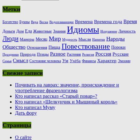
Метки
Время
Времена
Времена года
Богатство
Буквы
Вера
Весна
Водоплавающие
Идиомы
Еда
Деньги
Животные
Знания
Дом
Личность
Искушение
Люди
Мир
Народы
Месяц
Манеры
Мысли
Мудрость
Напитки
Повествование
Общество
Пища
Пороки
Отношения
Россия
Разное
Русские
Природа
Птицы
Растения
Праздники
Религия
Смысл
Ум
Характер
Учёба
Состояние человека
Финансы
Эмоции
Семья
Свежие записи
Почивать на лаврах: значение, происхождение и
употребление фразеологизма
Кто написал рассказ «Старый повар»?
Кто написал «Щелкунчик и Мышиный король»
Кто написал Муму
Дать фору
Страницы
О сайте