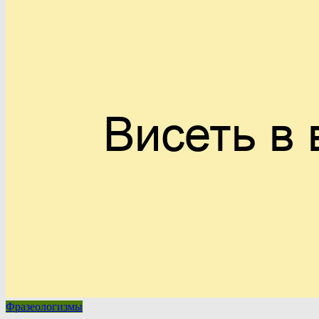
Фразеологизмы