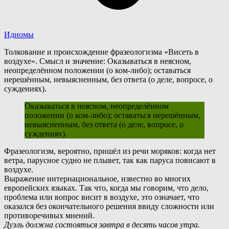
Идиомы
Толкование и происхождение фразеологизма «Висеть в
воздухе». Смысл и значение: Оказываться в неясном,
неопределённом положении (о ком-либо); оставаться
нерешённым, невыясненным, без ответа (о деле, вопросе, о
суждениях).
Оказываться в неясном, неопределённом
положении (о ком-либо); оставаться нерешённым,
невыясненным, без ответа (о деле, вопросе, о
суждениях).
Ф
разеологизм, вероятно, пришёл из речи моряков: когда нет
ветра, парусное судно не плывет, так как паруса повисают в
воздухе.
Выражение интернациональное, известно во многих
европейских языках. Так что, когда мы говорим, что дело,
проблема или вопрос висит в воздухе, это означает, что
оказался без окончательного решения ввиду сложности или
противоречивых мнений.
Дуэль должна состояться завтра в десять часов утра.