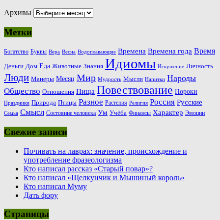
Архивы
Метки
Время
Времена
Времена года
Богатство
Буквы
Вера
Весна
Водоплавающие
Идиомы
Еда
Деньги
Животные
Знания
Дом
Личность
Искушение
Люди
Мир
Народы
Месяц
Манеры
Мысли
Мудрость
Напитки
Повествование
Общество
Пища
Пороки
Отношения
Россия
Разное
Русские
Природа
Птицы
Растения
Праздники
Религия
Смысл
Ум
Характер
Учёба
Состояние человека
Финансы
Эмоции
Семья
Свежие записи
Почивать на лаврах: значение, происхождение и
употребление фразеологизма
Кто написал рассказ «Старый повар»?
Кто написал «Щелкунчик и Мышиный король»
Кто написал Муму
Дать фору
Страницы