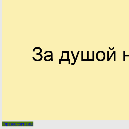
Фразеологизмы