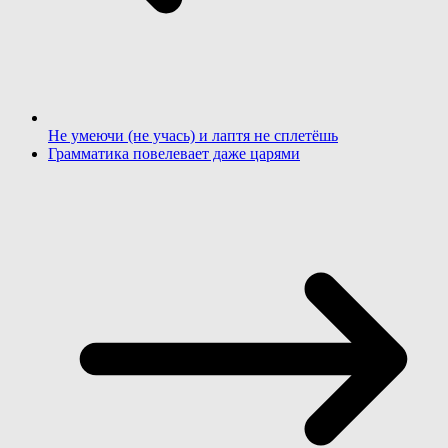
Не умеючи (не учась) и лаптя не сплетёшь
Грамматика повелевает даже царями