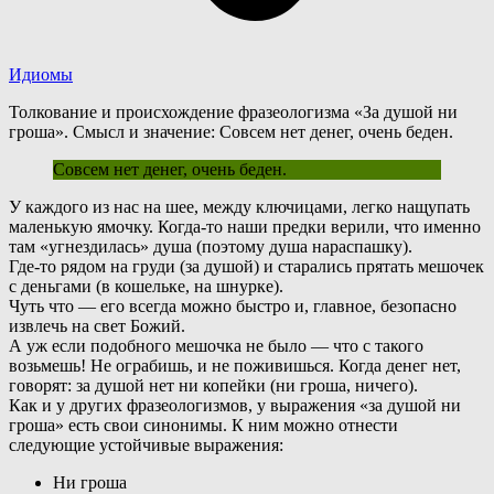
Идиомы
Толкование и происхождение фразеологизма «За душой ни
гроша». Смысл и значение: Совсем нет денег, очень беден.
Совсем нет денег, очень беден.
У
каждого из нас на шее, между ключицами, легко нащупать
маленькую ямочку. Когда-то наши предки верили, что именно
там «угнездилась» душа (поэтому душа нараспашку).
Где-то рядом на груди (за душой) и старались прятать мешочек
с деньгами (в кошельке, на шнурке).
Ч
уть что — его всегда можно быстро и, главное, безопасно
извлечь на свет Божий.
А уж если подобного мешочка не было — что с такого
возьмешь! Не ограбишь, и не поживишься. Когда денег нет,
говорят: за душой нет ни копейки (ни гроша, ничего).
К
ак и у других фразеологизмов, у выражения «за душой ни
гроша» есть свои синонимы. К ним можно отнести
следующие устойчивые выражения:
Ни гроша