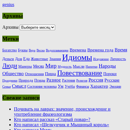
genius
Архивы
Архивы
Метки
Время
Времена
Времена года
Богатство
Буквы
Вера
Весна
Водоплавающие
Идиомы
Еда
Деньги
Животные
Знания
Дом
Личность
Искушение
Люди
Мир
Народы
Месяц
Манеры
Мысли
Мудрость
Напитки
Повествование
Общество
Пища
Пороки
Отношения
Россия
Разное
Русские
Природа
Птицы
Растения
Праздники
Религия
Смысл
Ум
Характер
Учёба
Состояние человека
Финансы
Эмоции
Семья
Свежие записи
Почивать на лаврах: значение, происхождение и
употребление фразеологизма
Кто написал рассказ «Старый повар»?
Кто написал «Щелкунчик и Мышиный король»
Кто написал Муму