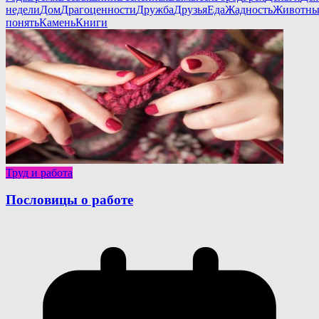
недели
Дом
Драгоценности
Дружба
Друзья
Еда
Жадность
Животны
понять
Камень
Книги
Труд и работа
Пословицы о работе