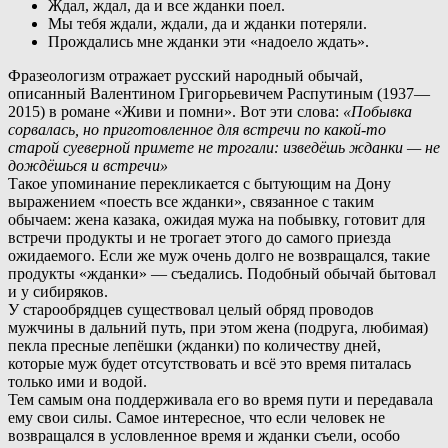
Ждал, ждал, да и все жданки поел.
Мы тебя ждали, ждали, да и жданки потеряли.
Прождались мне жданки эти «надоело ждать».
Ф
разеологизм отражает русский народный обычай,
описанный Валентином Григорьевичем Распутиным (1937—
2015) в романе «Живи и помни». Вот эти слова:
«Побывка
сорвалась, но приготовленное для встречи по какой-то
старой суеверной примете не трогали: изведёшь жданки — не
дождёшься и встречи»
Т
акое упоминание перекликается с бытующим на Дону
выражением «поесть все жданки», связанное с таким
обычаем: жена казака, ожидая мужа на побывку, готовит для
встречи продукты и не трогает этого до самого приезда
ожидаемого. Если же муж очень долго не возвращался, такие
продукты «жданки» — съедались. Подобный обычай бытовал
и у сибиряков.
У
старообрядцев существовал целый обряд проводов
мужчины в дальний путь, при этом жена (подруга, любимая)
пекла пресные лепёшки (жданки) по количеству дней,
которые муж будет отсутствовать и всё это время питалась
только ими и водой.
Тем самым она поддерживала его во время пути и передавала
ему свои силы. Самое интересное, что если человек не
возвращался в условленное время и жданки съели, особо