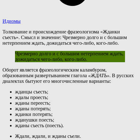
Идиомы
Толкование и происхождение фразеологизма «Жданки
съесть». Смысл и значение: Чрезмерно долго и с большим
нетерпением ждать, дожидаться чего-либо, кого-либо.
Чрезмерно долго и с большим нетерпением ждать,
дожидаться чего-либо, кого-либо.
О
борот является фразеологическим каламбуром,
образованным развертыванием глагола
«ЖДАТЬ»
. В русских
диалектах бытуют его многочисленные варианты:
жданцы съесть;
ждалы проесть;
жданы переесть;
жданы потерять;
жданки потерять;
жданушки поесть;
жданы съесть (поесть).
Ждали, ждали, и жданы съели.