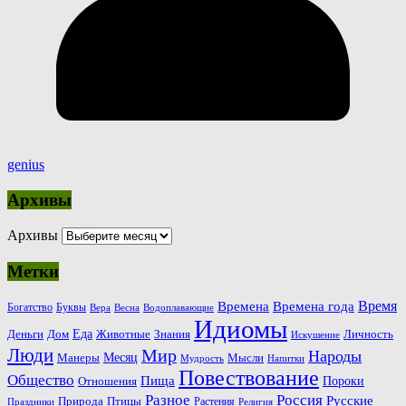
genius
Архивы
Архивы
Метки
Время
Времена
Времена года
Богатство
Буквы
Вера
Весна
Водоплавающие
Идиомы
Еда
Деньги
Животные
Знания
Дом
Личность
Искушение
Люди
Мир
Народы
Месяц
Манеры
Мысли
Мудрость
Напитки
Повествование
Общество
Пища
Пороки
Отношения
Россия
Разное
Русские
Природа
Птицы
Растения
Праздники
Религия