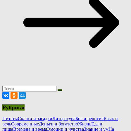
Рубрики
Цитаты
Сказки и загадки
Литература
Бог и религия
Язык и
речь
Современные
Деньги и богатство
Жизнь
Еда и
пища
Времена и время
Эмоции и чувства
Знание и ум
На