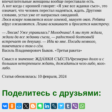
впечатлительные женщины вообще переставали есть.
А
вот когда с иронией говорят: «Я уже все жданки съел», это
означает, что человек перестал надеяться, ждать. Другими
словами, устал уже от напрасных ожиданий.
Люся вскоре появляется возле огневой, минует окоп. Ребята
вдруг оживляются. Лешка вскакивает и бросается навстречу.
— Люсик! Уже управилась? Молодчина! А мы тут ждали,
ждали да все жданки съели, — радостной болтовнёй
встречает он девушку. — Иди ко мне. Посиди немного,
помечтаем о том о сём.
Василь Владимирович Быков. «Третья ракета»
Смысл и значение: ЖДА́НКИ СЪЕ́СТЬ
Чрезмерно долго и с
большим нетерпением ждать, дожидаться чего-либо, кого-
либо.
Статья обновлялась: 10 февраля, 2024
Поделитесь с друзьями: