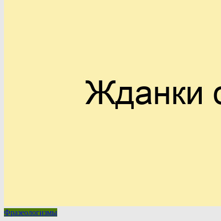
Фразеологизмы