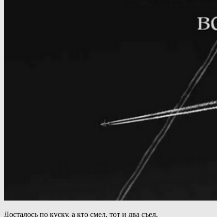
Досталось по куску, а кто смел, тот и два съел.