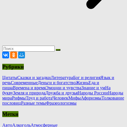
Рубрики
Цитаты
Сказки и загадки
Литература
Бог и религия
Язык и
речь
Современные
Деньги и богатство
Жизнь
Еда и
пища
Времена и время
Эмоции и чувства
Знание и ум
На
букву
Земля и природа
Дружба и друзья
Народы России
Народы
мира
Рифмы
Труд и работа
Человек
Мифы
Афоризмы
Толкование
пословиц
Разные темы
Фразеологизмы
Метки
Авто
Алкоголь
Атмосферные