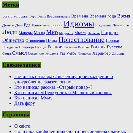
Метки
Время
Времена
Времена года
Богатство
Буквы
Вера
Весна
Водоплавающие
Идиомы
Еда
Деньги
Животные
Знания
Дом
Личность
Искушение
Люди
Мир
Народы
Месяц
Манеры
Мысли
Мудрость
Напитки
Повествование
Общество
Пища
Пороки
Отношения
Россия
Разное
Русские
Природа
Птицы
Растения
Праздники
Религия
Смысл
Ум
Характер
Учёба
Состояние человека
Финансы
Эмоции
Семья
Свежие записи
Почивать на лаврах: значение, происхождение и
употребление фразеологизма
Кто написал рассказ «Старый повар»?
Кто написал «Щелкунчик и Мышиный король»
Кто написал Муму
Дать фору
Страницы
О сайте
Политика конфиденциальности персональных данных