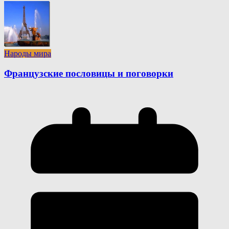
Народы мира
Французские пословицы и поговорки