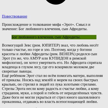
Повествование
Происхождение и толкование мифа «Эрот». Смысл и
значение: Бог любовного влечения, сын Афродиты.
Бог любовного влечения, сын Афродиты.
В
семогущий Зевс (рим. ЮПИТЕР) знал, что любовь несёт
только счастье, но горе и зло. Поэтому, когда у богини
красоты и любви Афродиты (рим. ВЕНЕРА) родился сын
Эрот (то же, что АМУР или КУПИДОН в римской
мифологии), он хотел умертвить его. Но Афродита спрятала
младенца в глухом лесу, где его вскормили молоком две
свирепые львицы.
Ещё ребёнком Эрот стал во всём помогать матери, выполняя
её приказы. Носясь над землёй и морем на своих быстрых
крыльях, он стрелял в людей из лука золотыми стрелами.
С
трелы Эрота несли кому радость и счастье любви, а кому
страдания, муки, а порой и гибель от неразделённых чувств.
Даже боги не могли укрыться от стрел юного шаловливого
проказника, отдаваясь во власть всепоглощающей любви.