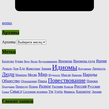
genius
Архивы
Архивы
Метки
Время
Времена
Времена года
Богатство
Буквы
Вера
Весна
Водоплавающие
Идиомы
Еда
Деньги
Животные
Знания
Дом
Личность
Искушение
Люди
Мир
Народы
Месяц
Манеры
Мысли
Мудрость
Напитки
Повествование
Общество
Пища
Пороки
Отношения
Россия
Разное
Русские
Природа
Птицы
Растения
Праздники
Религия
Смысл
Ум
Характер
Учёба
Состояние человека
Финансы
Эмоции
Семья
Свежие записи