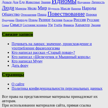
Идиомы
Еда
Деньги
Животные
Знания
Дом
Личность
Искушение
Люди
Мир
Народы
Месяц
Манеры
Мысли
Мудрость
Напитки
Повествование
Общество
Пища
Пороки
Отношения
Россия
Разное
Русские
Природа
Птицы
Растения
Праздники
Религия
Смысл
Ум
Характер
Учёба
Состояние человека
Финансы
Эмоции
Семья
Свежие записи
Почивать на лаврах: значение, происхождение и
употребление фразеологизма
Кто написал рассказ «Старый повар»?
Кто написал «Щелкунчик и Мышиный король»
Кто написал Муму
Дать фору
Страницы
О сайте
Политика конфиденциальности персональных данных
Все права на представленные материалы принадлежат их
авторам.
При использовании материалов сайта, прямая ссылка