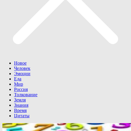
Новое
Человек
Эмоции
Еда
Мир
Россия
Толкование
Земля
Знания
Время
Цитаты