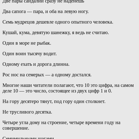
Две пары сандалий сразу не наденешь
Два сапога — пара, и оба на левую ногу.
Семь мудрецов дешевле одного опытного человека.
Кушай, кума, девятую шанежку, я ведь не считаю.
Один в море не рыбак.
Один воин тысячу водит.
Одному ехать и дорога длинна.
Рос нос на семерых — а одному достался.
Многие наши читатели полагают, что 10 это цифра, на самом
деле 10 — это число, состоящее из двух цифр 1 и 0.
На гору десятеро тянут, под гору один столкнет.
Не трусливого десятка.
Четыре угла дому на строение, четыре времени году на
совершение.
Семимильными шагами.