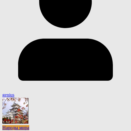
genius
Народы мира