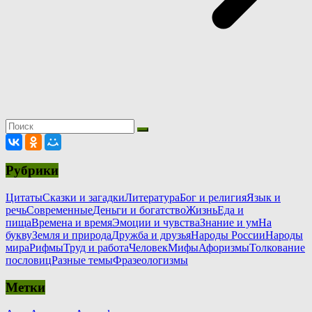
Рубрики
Цитаты
Сказки и загадки
Литература
Бог и религия
Язык и
речь
Современные
Деньги и богатство
Жизнь
Еда и
пища
Времена и время
Эмоции и чувства
Знание и ум
На
букву
Земля и природа
Дружба и друзья
Народы России
Народы
мира
Рифмы
Труд и работа
Человек
Мифы
Афоризмы
Толкование
пословиц
Разные темы
Фразеологизмы
Метки