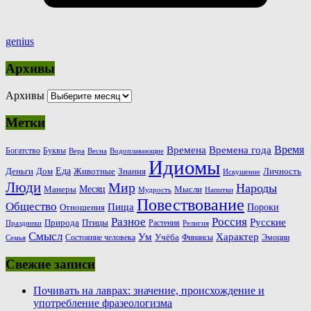
genius
Архивы
Архивы
Метки
Время
Времена
Времена года
Богатство
Буквы
Вера
Весна
Водоплавающие
Идиомы
Еда
Деньги
Животные
Знания
Дом
Личность
Искушение
Люди
Мир
Народы
Месяц
Манеры
Мысли
Мудрость
Напитки
Повествование
Общество
Пища
Пороки
Отношения
Россия
Разное
Русские
Природа
Птицы
Растения
Праздники
Религия
Смысл
Ум
Характер
Учёба
Состояние человека
Финансы
Эмоции
Семья
Свежие записи
Почивать на лаврах: значение, происхождение и
употребление фразеологизма