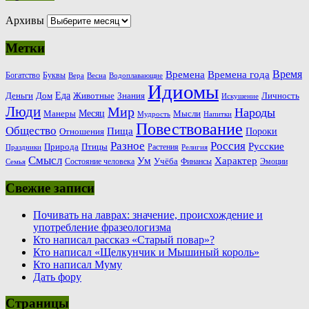
Архивы
Метки
Время
Времена
Времена года
Богатство
Буквы
Вера
Весна
Водоплавающие
Идиомы
Еда
Деньги
Животные
Знания
Дом
Личность
Искушение
Люди
Мир
Народы
Месяц
Манеры
Мысли
Мудрость
Напитки
Повествование
Общество
Пища
Пороки
Отношения
Россия
Разное
Русские
Природа
Птицы
Растения
Праздники
Религия
Смысл
Ум
Характер
Учёба
Состояние человека
Финансы
Эмоции
Семья
Свежие записи
Почивать на лаврах: значение, происхождение и
употребление фразеологизма
Кто написал рассказ «Старый повар»?
Кто написал «Щелкунчик и Мышиный король»
Кто написал Муму
Дать фору
Страницы