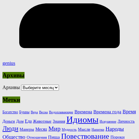
genius
Архивы
Архивы
Метки
Время
Времена
Времена года
Богатство
Буквы
Вера
Весна
Водоплавающие
Идиомы
Еда
Деньги
Животные
Знания
Дом
Личность
Искушение
Люди
Мир
Народы
Месяц
Манеры
Мысли
Мудрость
Напитки
Повествование
Общество
Пища
Пороки
Отношения