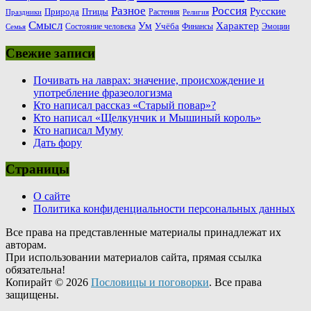
Россия
Разное
Русские
Природа
Птицы
Растения
Праздники
Религия
Смысл
Ум
Характер
Учёба
Состояние человека
Финансы
Эмоции
Семья
Свежие записи
Почивать на лаврах: значение, происхождение и
употребление фразеологизма
Кто написал рассказ «Старый повар»?
Кто написал «Щелкунчик и Мышиный король»
Кто написал Муму
Дать фору
Страницы
О сайте
Политика конфиденциальности персональных данных
Все права на представленные материалы принадлежат их
авторам.
При использовании материалов сайта, прямая ссылка
обязательна!
Копирайт © 2026
Пословицы и поговорки
. Все права
защищены.