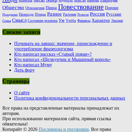
Месяц
Манеры
Мысли
Мудрость
Напитки
Повествование
Общество
Пища
Пороки
Отношения
Россия
Разное
Русские
Природа
Птицы
Растения
Праздники
Религия
Смысл
Ум
Характер
Учёба
Состояние человека
Финансы
Эмоции
Семья
Свежие записи
Почивать на лаврах: значение, происхождение и
употребление фразеологизма
Кто написал рассказ «Старый повар»?
Кто написал «Щелкунчик и Мышиный король»
Кто написал Муму
Дать фору
Страницы
О сайте
Политика конфиденциальности персональных данных
Все права на представленные материалы принадлежат их
авторам.
При использовании материалов сайта, прямая ссылка
обязательна!
Копирайт © 2026
Пословицы и поговорки
. Все права