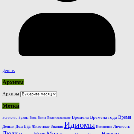
genius
Архивы
Архивы
Метки
Время
Времена
Времена года
Богатство
Буквы
Вера
Весна
Водоплавающие
Идиомы
Еда
Деньги
Животные
Знания
Дом
Личность
Искушение
Люди
Мир
Народы