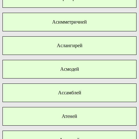
Асимметричней
Аслангирей
Асмодей
Ассамблей
Атеней