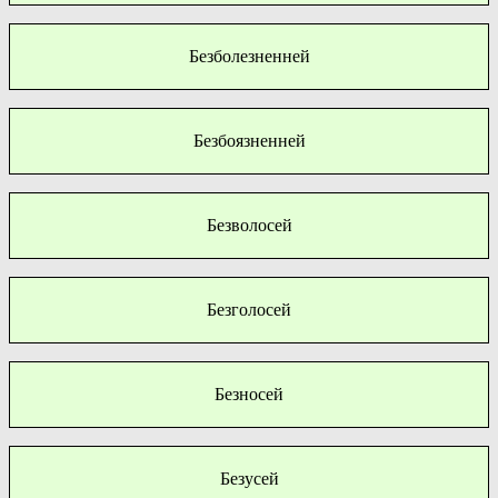
Безболезненней
Безбоязненней
Безволосей
Безголосей
Безносей
Безусей