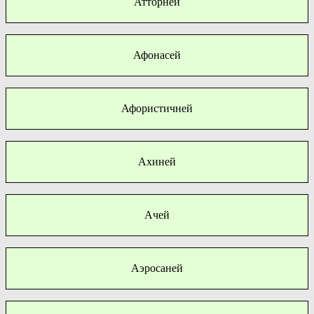
Атторней
Афонасей
Афористичней
Ахиней
Ачей
Аэросаней