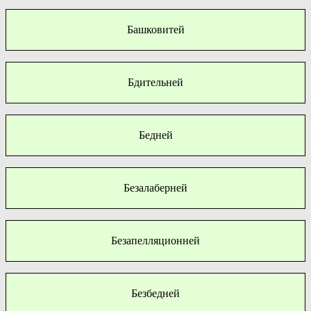
Башковитей
Бдительней
Бедней
Безалаберней
Безапелляционней
Безбедней