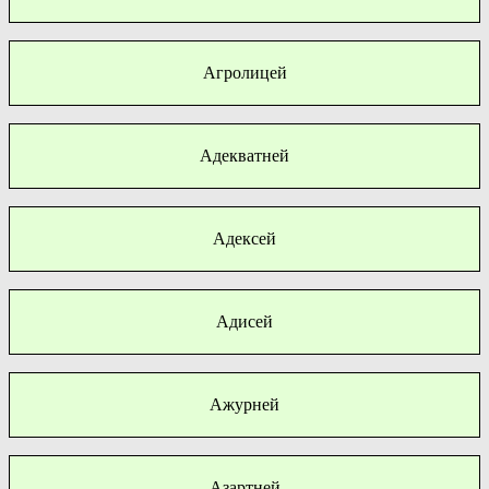
Агролицей
Адекватней
Адексей
Адисей
Ажурней
Азартней