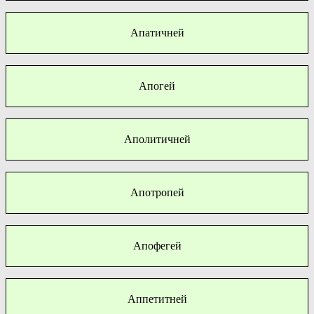
Апатичней
Апогей
Аполитичней
Апотропей
Апофегей
Аппетитней