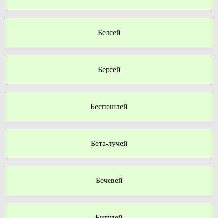
Белсей
Берсей
Беспошлей
Бета-лучей
Бечевей
Бигудей