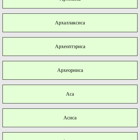
Архаллаксиса
Археоптэриса
Археорниса
Аса
Асиса