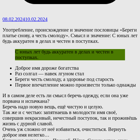
08.02.2024
10.02.2024
Употребление, происхождение и значение пословицы «Береги
платье снову, а честь смолоду». Смысл и значение: С юных лет
будь аккуратен в делах и честен в поступках.
С юных лет будь аккуратен в делах и честен в
поступках.
Доброе имя дороже богатства
Раз солгал — навек лгуном стал
Береги честь смолоду, а здоровье под старость
Первое впечатление можно произвести только однажды
И
в самом деле есть ли смысл беречь одежду, если она уже
порвана и испачкана?
Беречь надо новую вещь, ещё чистую и целую.
Так же и с честью: запятнаешь в молодости имя своё,
совершив некрасивый, нечестный поступок, так и проживёшь
жизнь с дурной славой.
Очень уж сложно от неё избавиться, очиститься. Вернуть
доброе имя нелегко…