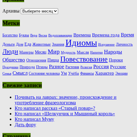
Архивы
Метки
Время
Времена
Времена года
Богатство
Буквы
Вера
Весна
Водоплавающие
Идиомы
Еда
Деньги
Животные
Знания
Дом
Личность
Искушение
Люди
Мир
Народы
Месяц
Манеры
Мысли
Мудрость
Напитки
Повествование
Общество
Пища
Пороки
Отношения
Россия
Разное
Русские
Природа
Птицы
Растения
Праздники
Религия
Смысл
Ум
Характер
Учёба
Состояние человека
Финансы
Эмоции
Семья
Свежие записи
Почивать на лаврах: значение, происхождение и
употребление фразеологизма
Кто написал рассказ «Старый повар»?
Кто написал «Щелкунчик и Мышиный король»
Кто написал Муму
Дать фору
Страницы