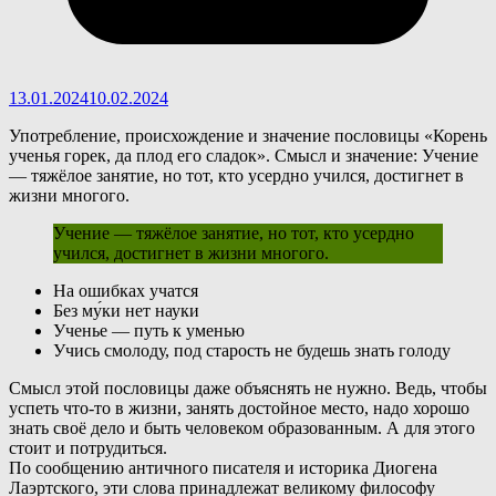
13.01.2024
10.02.2024
Употребление, происхождение и значение пословицы «Корень
ученья горек, да плод его сладок». Смысл и значение: Учение
— тяжёлое занятие, но тот, кто усердно учился, достигнет в
жизни многого.
Учение — тяжёлое занятие, но тот, кто усердно
учился, достигнет в жизни многого.
На ошибках учатся
Без му́ки нет науки
Ученье — путь к уменью
Учись смолоду, под старость не будешь знать голоду
С
мысл этой пословицы даже объяснять не нужно. Ведь, чтобы
успеть что-то в жизни, занять достойное место, надо хорошо
знать своё дело и быть человеком образованным. А для этого
стоит и потрудиться.
По сообщению античного писателя и историка Диогена
Лаэртского, эти слова принадлежат великому философу