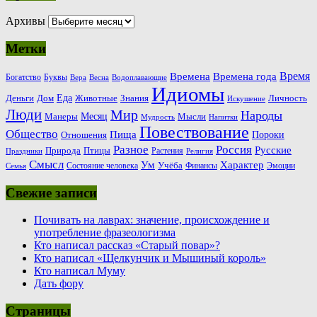
Архивы
Метки
Время
Времена
Времена года
Богатство
Буквы
Вера
Весна
Водоплавающие
Идиомы
Еда
Деньги
Животные
Знания
Дом
Личность
Искушение
Люди
Мир
Народы
Месяц
Манеры
Мысли
Мудрость
Напитки
Повествование
Общество
Пища
Пороки
Отношения
Россия
Разное
Русские
Природа
Птицы
Растения
Праздники
Религия
Смысл
Ум
Характер
Учёба
Состояние человека
Финансы
Эмоции
Семья
Свежие записи
Почивать на лаврах: значение, происхождение и
употребление фразеологизма
Кто написал рассказ «Старый повар»?
Кто написал «Щелкунчик и Мышиный король»
Кто написал Муму
Дать фору
Страницы