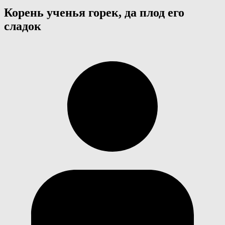
Корень ученья горек, да плод его
сладок