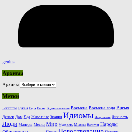
genius
Архивы
Архивы
Метки
Время
Времена
Времена года
Богатство
Буквы
Вера
Весна
Водоплавающие
Идиомы
Еда
Деньги
Животные
Знания
Дом
Личность
Искушение
Люди
Мир
Народы
Месяц
Манеры
Мысли
Мудрость
Напитки
Повествование
Общество
Пища
Пороки