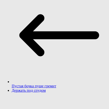
Пустая бочка пуще гремит
Держать под спудом