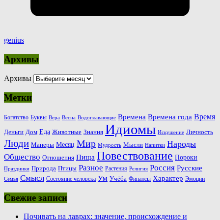
genius
Архивы
Архивы
Метки
Время
Времена
Времена года
Богатство
Буквы
Вера
Весна
Водоплавающие
Идиомы
Еда
Деньги
Животные
Знания
Дом
Личность
Искушение
Люди
Мир
Народы
Месяц
Манеры
Мысли
Мудрость
Напитки
Повествование
Общество
Пища
Пороки
Отношения
Россия
Разное
Русские
Природа
Птицы
Растения
Праздники
Религия
Смысл
Ум
Характер
Учёба
Состояние человека
Финансы
Эмоции
Семья
Свежие записи
Почивать на лаврах: значение, происхождение и