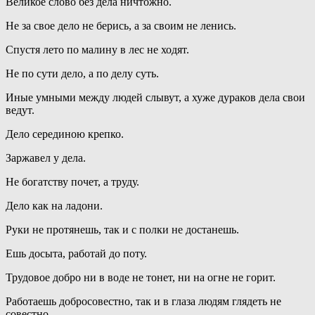
Великое слово без дела ничтожно.
Не за свое дело не берись, а за своим не ленись.
Спустя лето по малину в лес не ходят.
Не по сути дело, а по делу суть.
Иные умными между людей слывут, а хуже дураков дела свои
ведут.
Дело серединою крепко.
Заржавел у дела.
Не богатству почет, а труду.
Дело как на ладони.
Руки не протянешь, так и с полки не достанешь.
Ешь досыта, работай до поту.
Трудовое добро ни в воде не тонет, ни на огне не горит.
Работаешь добросовестно, так и в глаза людям глядеть не
совестно.