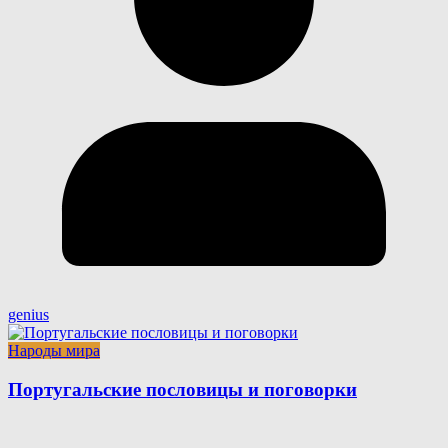
genius
Народы мира
Португальские пословицы и поговорки