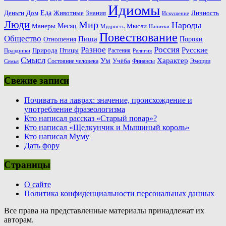
Идиомы
Еда
Деньги
Животные
Знания
Дом
Личность
Искушение
Люди
Мир
Народы
Месяц
Манеры
Мысли
Мудрость
Напитки
Повествование
Общество
Пища
Пороки
Отношения
Россия
Разное
Русские
Природа
Птицы
Растения
Праздники
Религия
Смысл
Ум
Характер
Учёба
Состояние человека
Финансы
Эмоции
Семья
Свежие записи
Почивать на лаврах: значение, происхождение и
употребление фразеологизма
Кто написал рассказ «Старый повар»?
Кто написал «Щелкунчик и Мышиный король»
Кто написал Муму
Дать фору
Страницы
О сайте
Политика конфиденциальности персональных данных
Все права на представленные материалы принадлежат их
авторам.