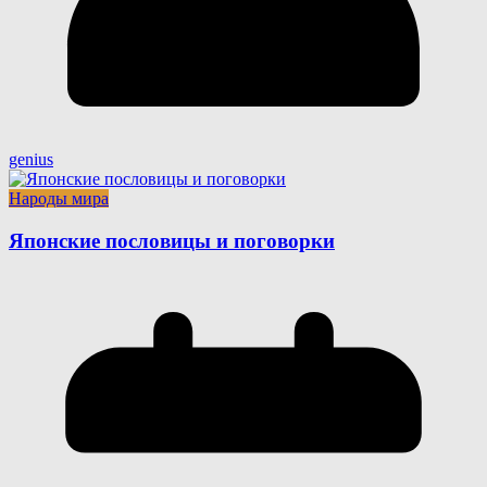
genius
Народы мира
Японские пословицы и поговорки