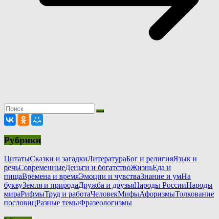
Рубрики
Цитаты
Сказки и загадки
Литература
Бог и религия
Язык и
речь
Современные
Деньги и богатство
Жизнь
Еда и
пища
Времена и время
Эмоции и чувства
Знание и ум
На
букву
Земля и природа
Дружба и друзья
Народы России
Народы
мира
Рифмы
Труд и работа
Человек
Мифы
Афоризмы
Толкование
пословиц
Разные темы
Фразеологизмы