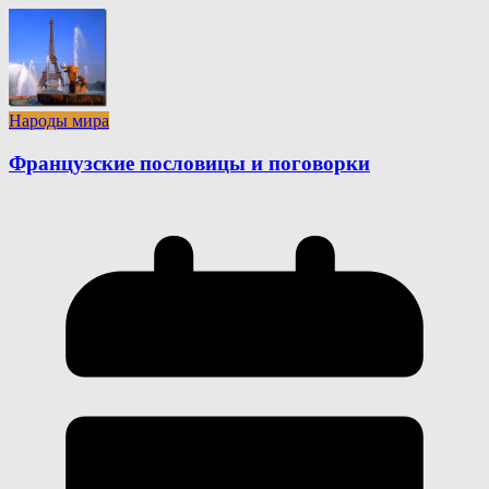
Народы мира
Французские пословицы и поговорки