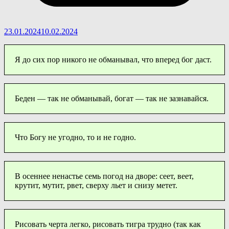
23.01.2024
10.02.2024
Я до сих пор никого не обманывал, что вперед бог даст.
Беден — так не обманывай, богат — так не зазнавайся.
Что Богу не угодно, то и не годно.
В осеннее ненастье семь погод на дворе: сеет, веет,
крутит, мутит, рвет, сверху льет и снизу метет.
Рисовать черта легко, рисовать тигра трудно (так как