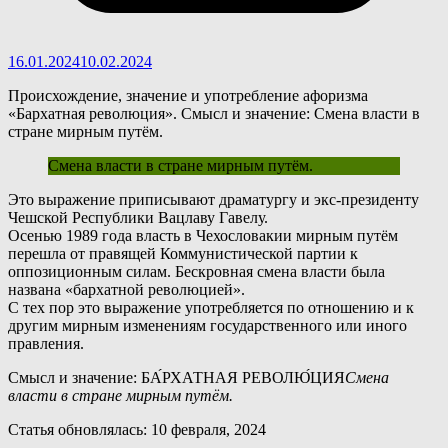
16.01.2024
10.02.2024
Происхождение, значение и употребление афоризма
«Бархатная революция». Смысл и значение: Смена власти в
стране мирным путём.
Смена власти в стране мирным путём.
Э
то выражение приписывают драматургу и экс-президенту
Чешской Республики Вацлаву Гавелу.
Осенью 1989 года власть в Чехословакии мирным путём
перешла от правящей Коммунистической партии к
оппозиционным силам. Бескровная смена власти была
названа «бархатной революцией».
С тех пор это выражение употребляется по отношению и к
другим мирным изменениям государственного или иного
правления.
Смысл и значение: БА́РХАТНАЯ РЕВОЛЮ́ЦИЯ
Смена
власти в стране мирным путём.
Статья обновлялась: 10 февраля, 2024