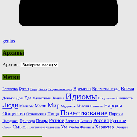
genius
Архивы
Архивы
Метки
Время
Времена
Времена года
Богатство
Буквы
Вера
Весна
Водоплавающие
Идиомы
Еда
Деньги
Животные
Знания
Дом
Личность
Искушение
Люди
Мир
Народы
Месяц
Манеры
Мысли
Мудрость
Напитки
Повествование
Общество
Пища
Пороки
Отношения
Россия
Разное
Русские
Природа
Птицы
Растения
Праздники
Религия
Смысл
Ум
Характер
Учёба
Состояние человека
Финансы
Эмоции
Семья