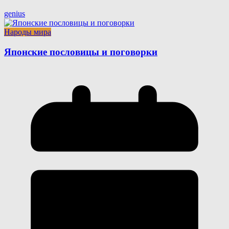
genius
Народы мира
Японские пословицы и поговорки