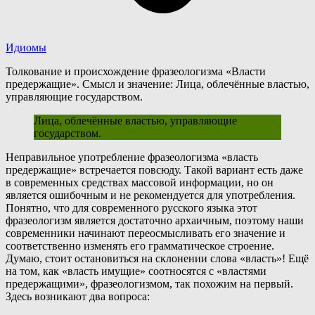
Идиомы
Толкование и происхождение фразеологизма «Власти
предержащие». Смысл и значение: Лица, облечённые властью,
управляющие государством.
Лица, облечённые властью, управляющие
государством.
Н
еправильное употребление фразеологизма «власт
ь
предержащие» встречается повсюду. Такой вариант есть даже
в современных средствах массовой информации, но он
является ошибочным и не рекомендуется для употребления.
П
онятно, что для современного русского языка этот
фразеологизм является достаточно архаичным, поэтому наши
современники начинают переосмысливать его значение и
соответственно изменять его грамматическое строение.
Д
умаю, стоит остановиться на склонении слова «власть»! Ещё
на том, как «власть имущие» соотносятся с «властями
предержащими», фразеологизмом, так похожим на первый.
Здесь возникают два вопроса: