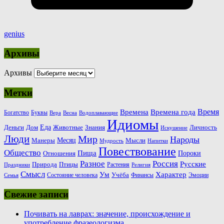
genius
Архивы
Архивы
Метки
Время
Времена
Времена года
Богатство
Буквы
Вера
Весна
Водоплавающие
Идиомы
Еда
Деньги
Животные
Знания
Дом
Личность
Искушение
Люди
Мир
Народы
Месяц
Манеры
Мысли
Мудрость
Напитки
Повествование
Общество
Пища
Пороки
Отношения
Россия
Разное
Русские
Природа
Птицы
Растения
Праздники
Религия
Смысл
Ум
Характер
Учёба
Состояние человека
Финансы
Эмоции
Семья
Свежие записи
Почивать на лаврах: значение, происхождение и
употребление фразеологизма