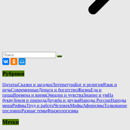
Рубрики
Цитаты
Сказки и загадки
Литература
Бог и религия
Язык и
речь
Современные
Деньги и богатство
Жизнь
Еда и
пища
Времена и время
Эмоции и чувства
Знание и ум
На
букву
Земля и природа
Дружба и друзья
Народы России
Народы
мира
Рифмы
Труд и работа
Человек
Мифы
Афоризмы
Толкование
пословиц
Разные темы
Фразеологизмы
Метки