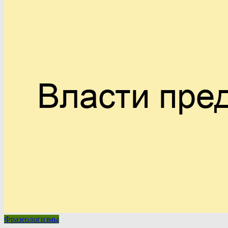
Фразеологизмы