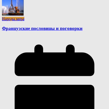
Народы мира
Французские пословицы и поговорки