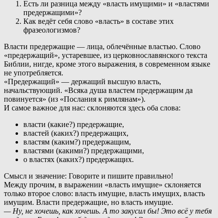
Есть ли разница между «власть имущими» и «властями
предержащими»?
Как ведёт себя слово «власть» в составе этих
фразеологизмов?
В
ласти предержащие — лица, облечённые властью. Слово
«предержащий», устаревшее, из церковнославянского текста
Библии, нигде, кроме этого выражения, в современном языке
не употребляется.
«Предержащий» — держащий высшую власть,
начальствующий. «Всяка душа властем предержащим да
повинуется» (из «Послания к римлянам»).
И
самое важное для нас: склоняются здесь оба слова:
власти (какие?) предержащие,
властей (каких?) предержащих,
властям (каким?) предержащим,
властями (какими?) предержащими,
о властях (каких?) предержащих.
Смысл и значение: Говорите и пишите правильно!
М
ежду прочим, в выражении «власть имущие» склоняется
только второе слово: власть имущие, власть имущих, власть
имущим. Власти предержащие, но власть имущие.
— Ну, не хочешь, как хочешь. А то закусил бы! Это всё у тебя