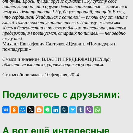
от думы. Брось! пущай другие думают! Эку сухоту себе
нашёл: завидно, что другие делами занимаются — зачем не к
нему все дела приписаны! Ну, да уж прощай, прощай! Вижу,
что сердишься! Увидишься с сатаной — плюнь ему от меня в
глаза! Только вряд ли увидишь ты его. Потому, живём мы
здесь в благочестии и во всяком благом поспешении, властям
предержащим повинуемся, старших почитаем — неповадно
ему у нас!
Михаил Евграфович Салтыков-Щедрин. «Помпадуры и
помпадурши»
Смысл и значение: ВЛА́СТИ ПРЕДЕРЖА́ЩИЕ
Лица,
облечённые властью, управляющие государством.
Статья обновлялась: 10 февраля, 2024
Поделитесь с друзьями:
А вот ещё интересные