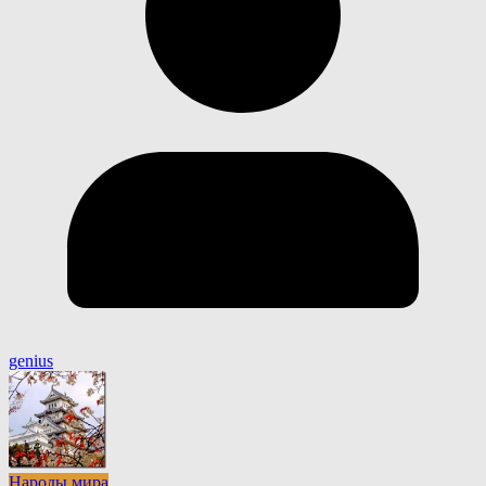
genius
Народы мира