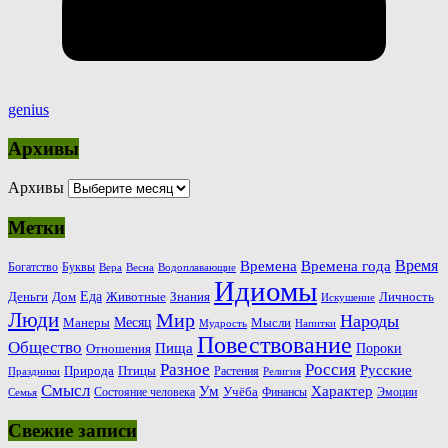
genius
Архивы
Архивы
Метки
Время
Времена
Времена года
Богатство
Буквы
Вера
Весна
Водоплавающие
Идиомы
Еда
Деньги
Животные
Знания
Дом
Личность
Искушение
Люди
Мир
Народы
Месяц
Манеры
Мысли
Мудрость
Напитки
Повествование
Общество
Пища
Пороки
Отношения
Россия
Разное
Русские
Природа
Птицы
Растения
Праздники
Религия
Смысл
Ум
Характер
Учёба
Состояние человека
Финансы
Эмоции
Семья
Свежие записи