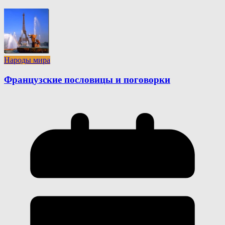
Народы мира
Французские пословицы и поговорки