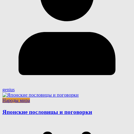
genius
Народы мира
Японские пословицы и поговорки