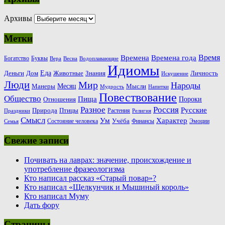
Архивы
Метки
Время
Времена
Времена года
Богатство
Буквы
Вера
Весна
Водоплавающие
Идиомы
Еда
Деньги
Животные
Знания
Дом
Личность
Искушение
Люди
Мир
Народы
Месяц
Манеры
Мысли
Мудрость
Напитки
Повествование
Общество
Пища
Пороки
Отношения
Россия
Разное
Русские
Природа
Птицы
Растения
Праздники
Религия
Смысл
Ум
Характер
Учёба
Состояние человека
Финансы
Эмоции
Семья
Свежие записи
Почивать на лаврах: значение, происхождение и
употребление фразеологизма
Кто написал рассказ «Старый повар»?
Кто написал «Щелкунчик и Мышиный король»
Кто написал Муму
Дать фору
Страницы