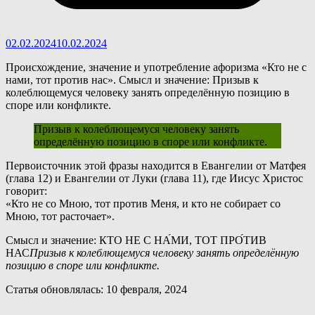
02.02.2024
10.02.2024
Происхождение, значение и употребление афоризма «Кто не с
нами, тот против нас». Смысл и значение: Призыв к
колеблющемуся человеку занять определённую позицию в
споре или конфликте.
Призыв к колеблющемуся человеку занять
определённую позицию в споре или конфликте.
П
ервоисточник этой фразы находится в Евангелии от Матфея
(глава 12) и Евангелии от Луки (глава 11), где Иисус Христос
говорит:
«Кто не со Мною, тот против Меня, и кто не собирает со
Мною, тот расточает».
Смысл и значение: КТО НЕ С НА́МИ, ТОТ ПРО́ТИВ
НАС
Призыв к колеблющемуся человеку занять определённую
позицию в споре или конфликте.
Статья обновлялась: 10 февраля, 2024