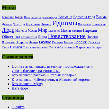
Метки
Время
Времена
Времена года
Богатство
Буквы
Вера
Весна
Водоплавающие
Идиомы
Еда
Деньги
Животные
Знания
Дом
Личность
Искушение
Люди
Мир
Народы
Месяц
Манеры
Мысли
Мудрость
Напитки
Повествование
Общество
Пища
Пороки
Отношения
Россия
Разное
Русские
Природа
Птицы
Растения
Праздники
Религия
Смысл
Ум
Характер
Учёба
Состояние человека
Финансы
Эмоции
Семья
Свежие записи
Почивать на лаврах: значение, происхождение и
употребление фразеологизма
Кто написал рассказ «Старый повар»?
Кто написал «Щелкунчик и Мышиный король»
Кто написал Муму
Дать фору
Страницы
О сайте