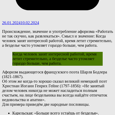
26.01.2024
10.02.2024
Происхождение, значение и употребление афоризма «Работать
не так скучно, как развлекаться». Смысл и значение: Когда
человек занят интересной работой, время летит стремительно,
а безделье часто утомляет гораздо больше, чем работа.
Когда человек занят интересной работой, время
летит стремительно, а безделье часто утомляет
гораздо больше, чем работа.
А
форизм выдающегося французского поэта Шарля Бодлера
(1821-1867).
Об этом же когда-то хорошо сказал великий немецкий поэт
Христиан Иоганн Генрих Гейне (1797-1856): «Не занятый
делом человек никогда не может насладиться полным
счастьем, на лице бездельника вы всегда найдёте отпечаток
недовольства и апатии».
Для примера приведём две народные пословицы.
Карельская: «Больше всего устаёшь от безделья».