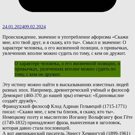
24.01.2024
09.02.2024
Происхождение, значение и употребление афоризма «Скажи
мне, кто твой друг, и я скажу, кто ты». Смысл и значение: О
характере человека, о его жизненной позиции, о привычках,
увлечениях вполне можно судить по тому, с кем он дружит.
О характере человека, о его жизненной позиции, о
привычках, увлечениях вполне можно судить по
тому, с кем он дружит.
Э
ту истину можно найти в высказываниях известных людей
разных эпох. Например, древнегреческий учёный и философ
Демокрит (460-370 до нашей эры) отмечал: «Единомыслие
создаёт дружбу».
Французский философ Клод Адриан Гельвеций (1715-1771)
писал: «Скажи мне, с кем ты близок, я скажу, кто ты».
Немецкому поэту и мыслителю Иоганну Вольфгангу фон Гёте
(1749-1832) принадлежит фраза, вынесенная в заголовок,
которая давно стала пословицей.
А вот американский писатель Эрнест Хемингуэй (1899-1961)