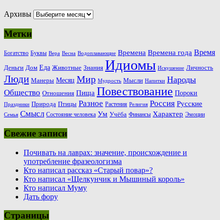
Архивы
Метки
Время
Времена
Времена года
Богатство
Буквы
Вера
Весна
Водоплавающие
Идиомы
Еда
Деньги
Животные
Знания
Дом
Личность
Искушение
Люди
Мир
Народы
Месяц
Манеры
Мысли
Мудрость
Напитки
Повествование
Общество
Пища
Пороки
Отношения
Россия
Разное
Русские
Природа
Птицы
Растения
Праздники
Религия
Смысл
Ум
Характер
Учёба
Состояние человека
Финансы
Эмоции
Семья
Свежие записи
Почивать на лаврах: значение, происхождение и
употребление фразеологизма
Кто написал рассказ «Старый повар»?
Кто написал «Щелкунчик и Мышиный король»
Кто написал Муму
Дать фору
Страницы