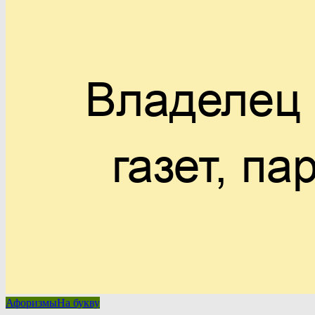
Афоризмы
На букву