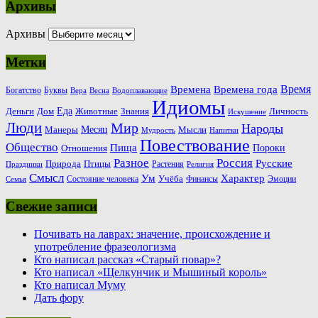
Архивы
Архивы
Метки
Время
Времена
Времена года
Богатство
Буквы
Вера
Весна
Водоплавающие
Идиомы
Еда
Деньги
Животные
Знания
Дом
Личность
Искушение
Люди
Мир
Народы
Месяц
Манеры
Мысли
Мудрость
Напитки
Повествование
Общество
Пища
Пороки
Отношения
Россия
Разное
Русские
Природа
Птицы
Растения
Праздники
Религия
Смысл
Ум
Характер
Учёба
Состояние человека
Финансы
Эмоции
Семья
Свежие записи
Почивать на лаврах: значение, происхождение и
употребление фразеологизма
Кто написал рассказ «Старый повар»?
Кто написал «Щелкунчик и Мышиный король»
Кто написал Муму
Дать фору