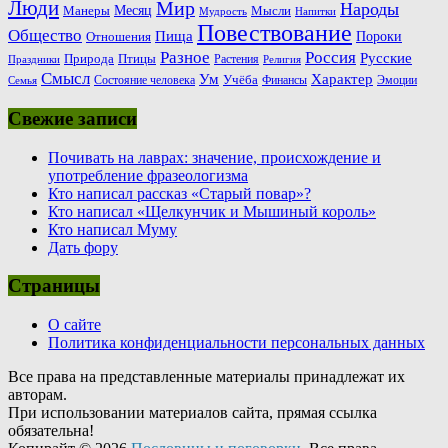
Люди
Мир
Народы
Месяц
Манеры
Мысли
Мудрость
Напитки
Повествование
Общество
Пища
Пороки
Отношения
Россия
Разное
Русские
Природа
Птицы
Растения
Праздники
Религия
Смысл
Ум
Характер
Учёба
Состояние человека
Финансы
Эмоции
Семья
Свежие записи
Почивать на лаврах: значение, происхождение и
употребление фразеологизма
Кто написал рассказ «Старый повар»?
Кто написал «Щелкунчик и Мышиный король»
Кто написал Муму
Дать фору
Страницы
О сайте
Политика конфиденциальности персональных данных
Все права на представленные материалы принадлежат их
авторам.
При использовании материалов сайта, прямая ссылка
обязательна!