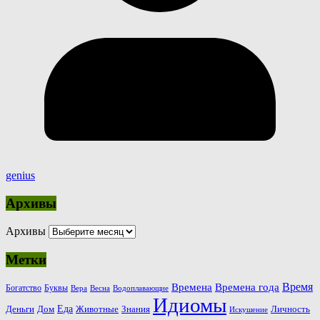
genius
Архивы
Архивы
Метки
Время
Времена
Времена года
Богатство
Буквы
Вера
Весна
Водоплавающие
Идиомы
Еда
Деньги
Животные
Знания
Дом
Личность
Искушение