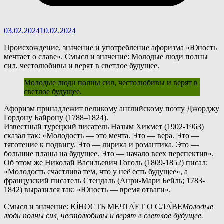
03.02.2024
10.02.2024
Происхождение, значение и употребление афоризма «Юность
мечтает о славе». Смысл и значение: Молодые люди полны
сил, честолюбивы и верят в светлое будущее.
Молодые люди полны сил, честолюбивы и верят в
светлое будущее.
А
форизм принадлежит великому английскому поэту Джорджу
Гордону Байрону (1788–1824).
Известный турецкий писатель Назым Хикмет (1902-1963)
сказал так: «Молодость — это мечта. Это — вера. Это —
тяготение к подвигу. Это — лирика и романтика. Это —
большие планы на будущее. Это — начало всех перспектив».
Об этом же Николай Васильевич Гоголь (1809-1852) писал:
«Молодость счастлива тем, что у неё есть будущее», а
французский писатель Стендаль (Анри-Мари Бейль; 1783-
1842) выразился так: «Юность — время отваги».
Смысл и значение: Ю́НОСТЬ МЕЧТА́ЕТ О СЛА́ВЕ
Молодые
люди полны сил, честолюбивы и верят в светлое будущее.