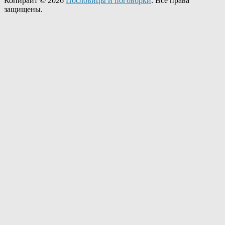
Копирайт © 2026
Пословицы и поговорки
. Все права
защищены.