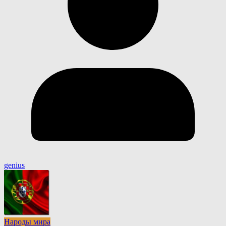
genius
Народы мира