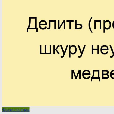
Фразеологизмы