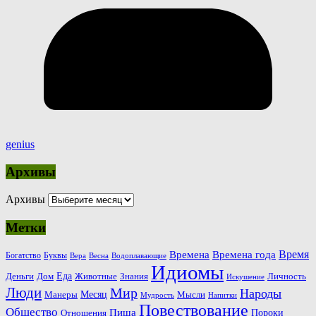
genius
Архивы
Архивы
Метки
Время
Времена
Времена года
Богатство
Буквы
Вера
Весна
Водоплавающие
Идиомы
Еда
Деньги
Животные
Знания
Дом
Личность
Искушение
Люди
Мир
Народы
Месяц
Манеры
Мысли
Мудрость
Напитки
Повествование
Общество
Пища
Пороки
Отношения