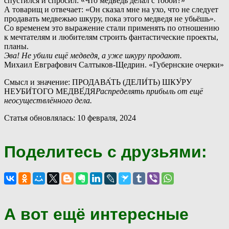
спустился и спросил: «Что медведь делал с тобой?»
А товарищ и отвечает: «Он сказал мне на ухо, что не следует
продавать медвежью шкуру, пока этого медведя не убьёшь».
С
о временем это выражение стали применять по отношению
к мечтателям и любителям строить фантастические проекты,
планы.
Эва! Не убили ещё медведя, а уже шкуру продают.
Михаил Евграфович Салтыков-Щедрин. «Губернские очерки»
Смысл и значение: ПРОДАВА́ТЬ (ДЕЛИ́ТЬ) ШКУ́РУ
НЕУБИ́ТОГО МЕДВЕ́ДЯ
Распределять прибыль от ещё
неосуществлённого дела.
Статья обновлялась: 10 февраля, 2024
Поделитесь с друзьями:
А вот ещё интересные