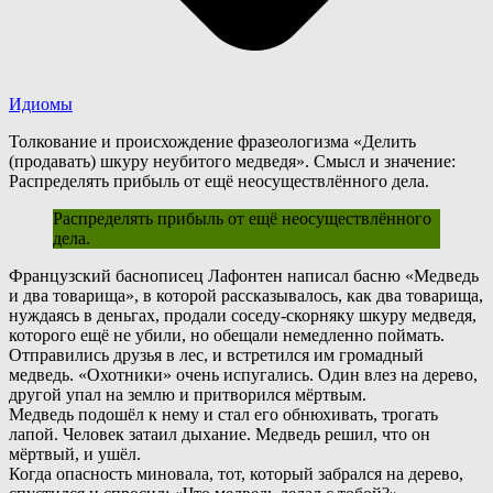
Идиомы
Толкование и происхождение фразеологизма «Делить
(продавать) шкуру неубитого медведя». Смысл и значение:
Распределять прибыль от ещё неосуществлённого дела.
Распределять прибыль от ещё неосуществлённого
дела.
Ф
ранцузский баснописец Лафонтен написал басню «Медведь
и два товарища», в которой рассказывалось, как два товарища,
нуждаясь в деньгах, продали соседу-скорняку шкуру медведя,
которого ещё не убили, но обещали немедленно поймать.
О
тправились друзья в лес, и встретился им громадный
медведь. «Охотники» очень испугались. Один влез на дерево,
другой упал на землю и притворился мёртвым.
Медведь подошёл к нему и стал его обнюхивать, трогать
лапой. Человек затаил дыхание. Медведь решил, что он
мёртвый, и ушёл.
К
огда опасность миновала, тот, который забрался на дерево,