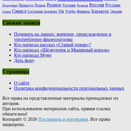
Россия
Разное
Русские
Природа
Птицы
Растения
Праздники
Религия
Смысл
Ум
Характер
Учёба
Состояние человека
Финансы
Эмоции
Семья
Свежие записи
Почивать на лаврах: значение, происхождение и
употребление фразеологизма
Кто написал рассказ «Старый повар»?
Кто написал «Щелкунчик и Мышиный король»
Кто написал Муму
Дать фору
Страницы
О сайте
Политика конфиденциальности персональных данных
Все права на представленные материалы принадлежат их
авторам.
При использовании материалов сайта, прямая ссылка
обязательна!
Копирайт © 2026
Пословицы и поговорки
. Все права
защищены.