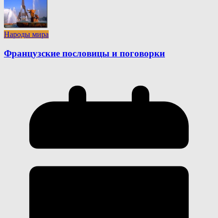
Народы мира
Французские пословицы и поговорки