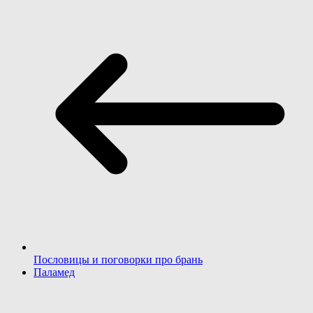
Пословицы и поговорки про брань
Паламед