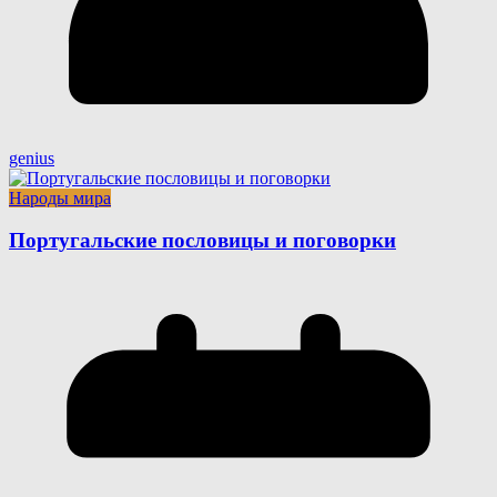
genius
Народы мира
Португальские пословицы и поговорки