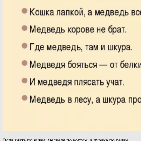
Осла знать по ушам, медведя по когтям, а дурака по речам.