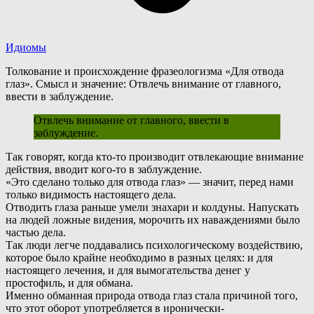
Идиомы
Толкование и происхождение фразеологизма «Для отвода
глаз». Смысл и значение: Отвлечь внимание от главного,
ввести в заблуждение.
Отвлечь внимание от главного, ввести в
заблуждение.
Т
ак говорят, когда кто-то производит отвлекающие внимание
действия, вводит кого-то в заблуждение.
«Это сделано только для отвода глаз» — значит, перед нами
только видимость настоящего дела.
Отводить глаза раньше умели знахари и колдуны. Напускать
на людей ложные видения, морочить их наваждениями было
частью дела.
Так люди легче поддавались психологическому воздействию,
которое было крайне необходимо в разных целях: и для
настоящего лечения, и для вымогательства денег у
простофиль, и для обмана.
И
менно обманная природа отвода глаз стала причиной того,
что этот оборот употребляется в иронически-