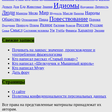
Идиомы
Еда
Деньги
Животные
Знания
Дом
Личность
Искушение
Люди
Мир
Народы
Месяц
Манеры
Мысли
Мудрость
Напитки
Повествование
Общество
Пища
Пороки
Отношения
Россия
Разное
Русские
Природа
Птицы
Растения
Праздники
Религия
Смысл
Ум
Характер
Учёба
Состояние человека
Финансы
Эмоции
Семья
Свежие записи
Почивать на лаврах: значение, происхождение и
употребление фразеологизма
Кто написал рассказ «Старый повар»?
Кто написал «Щелкунчик и Мышиный король»
Кто написал Муму
Дать фору
Страницы
О сайте
Политика конфиденциальности персональных данных
Все права на представленные материалы принадлежат их
авторам.