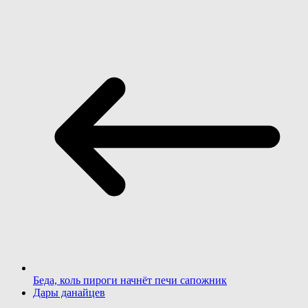
Беда, коль пироги начнёт печи сапожник
Дары данайцев