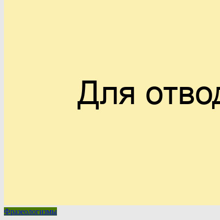
Фразеологизмы